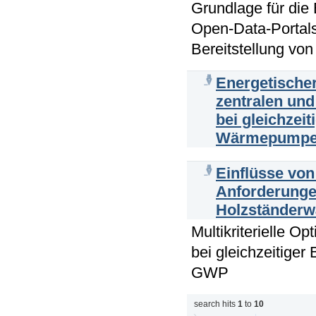
Grundlage für die 
Open-Data-Portals
Bereitstellung vo
Energetischer
zentralen un
bei gleichzei
Wärmepumpe
Einflüsse von
Anforderunge
Holzständer
Multikriterielle 
bei gleichzeitiger
GWP
search hits
1
to
10