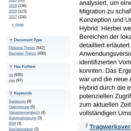
2020
(20)
analysiert, um ein
2019
(136)
Migration zu schaf
2018
(123)
2017
(116)
Konzeption und U
+ more
Hybrid. Hierbei w
Bereichen der lok
Document Type
detailliert erläut
Diploma Thesis
(542)
Anwendungsversione
Bachelor Thesis
(490)
identifizierten Vor
Has Fulltext
konnten. Das Ergeb
no
(935)
war und die neue 
yes
(97)
Hybrid durch die 
Keywords
potenziellen Zugri
Sanierung
(9)
zum aktuellen Zei
Optimierung
(5)
vollständigen Ums
Variantenvergleich
(4)
Automatisierung
(3)
BIM
(3)
Tragwerksver
Bachelorarbeit
(3)