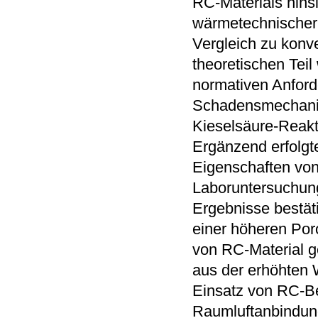
RC-Materials hins
wärmetechnischer L
Vergleich zu konv
theoretischen Tei
normativen Anfor
Schadensmechanis
Kieselsäure-Reakti
Ergänzend erfolgte
Eigenschaften von
Laboruntersuchun
Ergebnisse bestät
einer höheren Por
von RC-Material g
aus der erhöhten
Einsatz von RC-Be
Raumluftanbindung