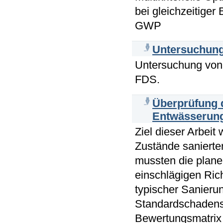
bei gleichzeitiger
GWP
Untersuchung
Untersuchung von
FDS.
Überprüfung d
Entwässerun
Ziel dieser Arbeit
Zustände saniert
mussten die plane
einschlägigen Ric
typischer Sanierun
Standardschadensb
Bewertungsmatrix 