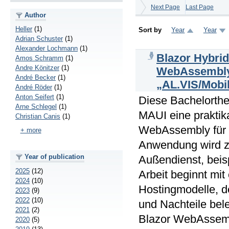
Next Page
Last Page
Author
Heller
(1)
Sort by
Year
Year
Adrian Schuster
(1)
Alexander Lochmann
(1)
Blazor Hybrid
Amos Schramm
(1)
Andre Könitzer
(1)
WebAssembly 
André Becker
(1)
„AL.VIS/Mobi
André Röder
(1)
Anton Seifert
(1)
Diese Bachelorthes
Arne Schlegel
(1)
MAUI eine praktik
Christian Canis
(1)
WebAssembly für d
+ more
Anwendung wird zu
Year of publication
Außendienst, beis
2025
(12)
Arbeit beginnt mit
2024
(10)
Hostingmodelle, de
2023
(9)
2022
(10)
und Nachteile bel
2021
(2)
Blazor WebAssemb
2020
(5)