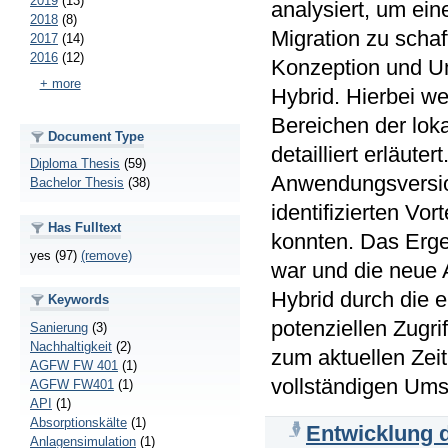
2019
(13)
analysiert, um ein
2018
(8)
Migration zu schaf
2017
(14)
2016
(12)
Konzeption und U
+ more
Hybrid. Hierbei w
Bereichen der lok
Document Type
detailliert erläut
Diploma Thesis
(59)
Anwendungsversione
Bachelor Thesis
(38)
identifizierten Vor
Has Fulltext
konnten. Das Ergeb
yes (97)
(remove)
war und die neue 
Hybrid durch die 
Keywords
potenziellen Zugri
Sanierung
(3)
Nachhaltigkeit
(2)
zum aktuellen Zei
AGFW FW 401
(1)
vollständigen Ums
AGFW FW401
(1)
API
(1)
Absorptionskälte
(1)
Entwicklung 
Anlagensimulation
(1)