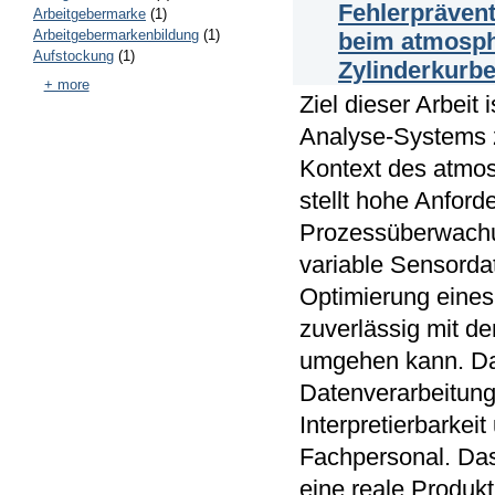
Fehlerpräven
Arbeitgebermarke
(1)
Arbeitgebermarkenbildung
(1)
beim atmosph
Aufstockung
(1)
Zylinderkurb
+ more
Ziel dieser Arbeit
Analyse-Systems z
Kontext des atmos
stellt hohe Anford
Prozessüberwachu
variable Sensorda
Optimierung eines
zuverlässig mit 
umgehen kann. Dab
Datenverarbeitung 
Interpretierbarkei
Fachpersonal. Das 
eine reale Produk