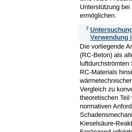
Unterstützung bei
ermöglichen.
Untersuchung 
Verwendung i
Die vorliegende A
(RC-Beton) als al
luftdurchströmten 
RC-Materials hins
wärmetechnischer L
Vergleich zu konv
theoretischen Tei
normativen Anfor
Schadensmechanis
Kieselsäure-Reakti
Ergänzend erfolgte