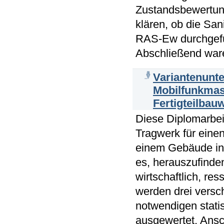
Zustandsbewertung
klären, ob die S
RAS-Ew durchgefü
Abschließend ware
Variantenunt
Mobilfunkmast
Fertigteilbau
Diese Diplomarbei
Tragwerk für eine
einem Gebäude in 
es, herauszufinden
wirtschaftlich, re
werden drei versc
notwendigen stat
ausgewertet. Ansc