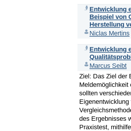
Entwicklung e
Beispiel von
Herstellung 
Niclas Mertins
Entwicklung 
Qualitätspro
Marcus Seibt
Ziel: Das Ziel der
Meldemöglichkeit 
sollten verschiede
Eigenentwicklung 
Vergleichsmethode
des Ergebnisses w
Praxistest, mithil