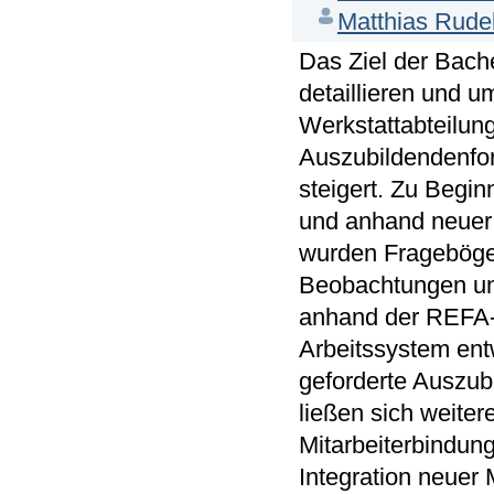
Matthias Rude
Das Ziel der Bach
detaillieren und u
Werkstattabteilun
Auszubildendenfor
steigert. Zu Begi
und anhand neuer
wurden Fragebögen
Beobachtungen un
anhand der REFA-P
Arbeitssystem ent
geforderte Auszub
ließen sich weite
Mitarbeiterbindun
Integration neuer 