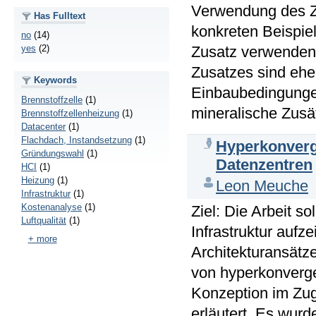
Verwendung des Z
Has Fulltext
konkreten Beispie
no
(14)
Zusatz verwenden
yes
(2)
Zusatzes sind eh
Keywords
Einbaubedingungen
Brennstoffzelle
(1)
mineralische Zusät
Brennstoffzellenheizung
(1)
Datacenter
(1)
Flachdach, Instandsetzung
(1)
Hyperkonverge
Gründungswahl
(1)
Datenzentren
HCI
(1)
Heizung
(1)
Leon Meuche
Infrastruktur
(1)
Kostenanalyse
(1)
Ziel: Die Arbeit s
Luftqualität
(1)
Infrastruktur aufz
+ more
Architekturansätz
von hyperkonverge
Konzeption im Zug
erläutert. Es wur