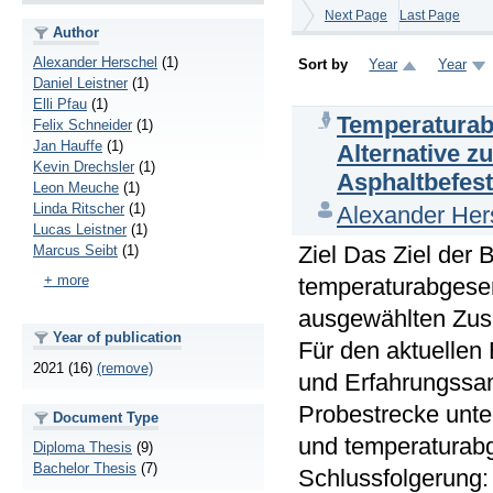
Next Page
Last Page
Author
Alexander Herschel
(1)
Sort by
Year
Year
Daniel Leistner
(1)
Elli Pfau
(1)
Temperaturabg
Felix Schneider
(1)
Jan Hauffe
(1)
Alternative z
Kevin Drechsler
(1)
Asphaltbefes
Leon Meuche
(1)
Linda Ritscher
(1)
Alexander Her
Lucas Leistner
(1)
Ziel Das Ziel der
Marcus Seibt
(1)
+ more
temperaturabgese
ausgewählten Zusa
Year of publication
Für den aktuellen 
2021 (16)
(remove)
und Erfahrungssa
Probestrecke unte
Document Type
und temperaturabg
Diploma Thesis
(9)
Bachelor Thesis
(7)
Schlussfolgerung: