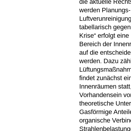
die aktuelle Rech
werden Planungs- 
Luftverunreinigun
tabellarisch gegen
Krise“ erfolgt ein
Bereich der Innenr
auf die entscheid
werden. Dazu zähl
Lüftungsmaßnahme
findet zunächst e
Innenräumen statt,
Vorhandensein von
theoretische Unte
Gasförmige Anteile
organische Verbin
Strahlenbelastung