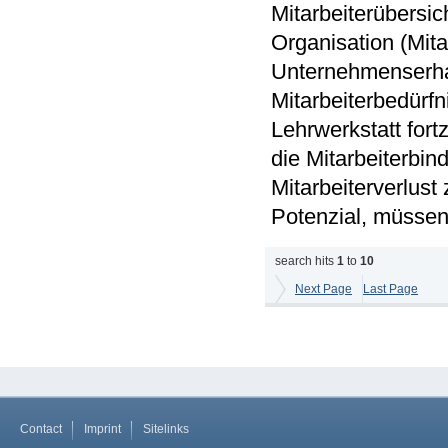
Mitarbeiterübersic
Organisation (Mita
Unternehmenserhalt
Mitarbeiterbedürfn
Lehrwerkstatt fort
die Mitarbeiterbi
Mitarbeiterverlus
Potenzial, müsse
search hits
1
to
10
Next Page
Last Page
Contact
Imprint
Sitelinks