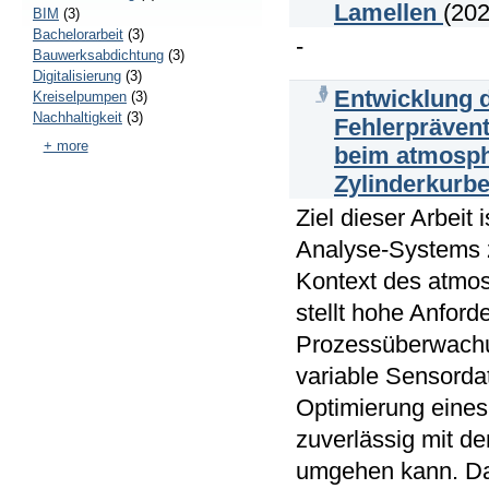
Lamellen
(202
BIM
(3)
Bachelorarbeit
(3)
-
Bauwerksabdichtung
(3)
Digitalisierung
(3)
Entwicklung 
Kreiselpumpen
(3)
Nachhaltigkeit
(3)
Fehlerpräven
+ more
beim atmosph
Zylinderkurb
Ziel dieser Arbeit
Analyse-Systems z
Kontext des atmos
stellt hohe Anford
Prozessüberwachu
variable Sensorda
Optimierung eines
zuverlässig mit 
umgehen kann. Dab