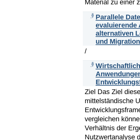
Material zu einer 
Parallele Dat
evaluierende
alternativen 
und Migration
/
Wirtschaftlic
Anwendungen 
Entwicklung
Ziel Das Ziel dies
mittelständische 
Entwicklungsframe
vergleichen könne
Verhältnis der Er
Nutzwertanalyse d