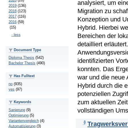
2020
(20)
analysiert, um ein
2019
(136)
Migration zu schaf
2018
(123)
2017
(116)
Konzeption und U
2016
(59)
Hybrid. Hierbei w
(15)
Bereichen der lok
- less
detailliert erläut
Document Type
Anwendungsversione
Diploma Thesis
(542)
identifizierten Vor
Bachelor Thesis
(490)
konnten. Das Ergeb
war und die neue 
Has Fulltext
no
(935)
Hybrid durch die 
yes
(97)
potenziellen Zugri
zum aktuellen Zei
Keywords
vollständigen Ums
Sanierung
(9)
Optimierung
(5)
Variantenvergleich
(4)
Tragwerksver
Automatisierung
(3)