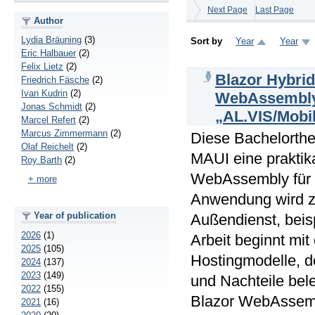
Next Page
Last Page
Author
Lydia Bräuning
(3)
Sort by
Year
Year
Eric Halbauer
(2)
Felix Lietz
(2)
Blazor Hybrid
Friedrich Fäsche
(2)
Ivan Kudrin
(2)
WebAssembly 
Jonas Schmidt
(2)
„AL.VIS/Mobi
Marcel Refert
(2)
Marcus Zimmermann
(2)
Diese Bachelorthes
Olaf Reichelt
(2)
MAUI eine praktik
Roy Barth
(2)
WebAssembly für d
+ more
Anwendung wird zu
Year of publication
Außendienst, beis
2026
(1)
Arbeit beginnt mit
2025
(105)
Hostingmodelle, de
2024
(137)
2023
(149)
und Nachteile bel
2022
(155)
Blazor WebAssemb
2021
(16)