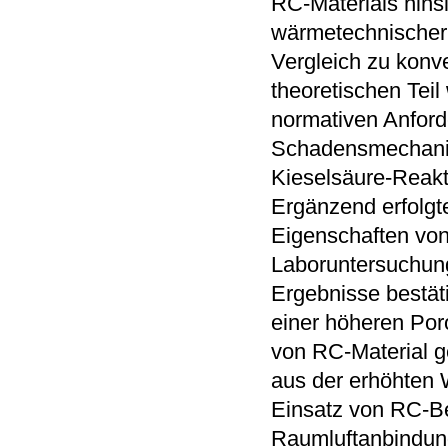
RC-Materials hins
wärmetechnischer L
Vergleich zu konv
theoretischen Tei
normativen Anfor
Schadensmechanis
Kieselsäure-Reakti
Ergänzend erfolgte
Eigenschaften von
Laboruntersuchun
Ergebnisse bestät
einer höheren Por
von RC-Material g
aus der erhöhten
Einsatz von RC-Be
Raumluftanbindung