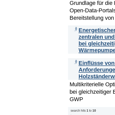
Grundlage für die 
Open-Data-Portals
Bereitstellung vo
Energetischer
zentralen un
bei gleichzei
Wärmepumpe
Einflüsse von
Anforderunge
Holzständer
Multikriterielle 
bei gleichzeitiger
GWP
search hits
1
to
10