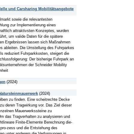
elle und Carsharing Mobilitätsangebote
lmarkt sowie die relevantesten
hlung zur Implementierung eines
aftlich attraktivsten Konzeptes, wurden
rt, um valide Daten für die spätere
s den Ergebnissen lassen sich Maßnahmen
 ableiten. Die Umstellung des Fuhrparkes
 reduziert Fuhrparkkosten, steigert die
chlussfolgerung: Der bisherige Fuhrpark an
ätsunternehmen der Schneider Mobility
nheit
gen
(2024)
 Natursteinmauerwerk
(2024)
lben zu finden. Eine scheitrechte Decke
zu deren Tragwirkung vor. Das Ziel dieser
 einzelnen Mauerwerkssteine zu
m das Tragverhalten zu analysieren und
tlineare Finite-Elemente Berechnung die-
spro-zess und die Entstehung des
en unter anderem die Verformungen in