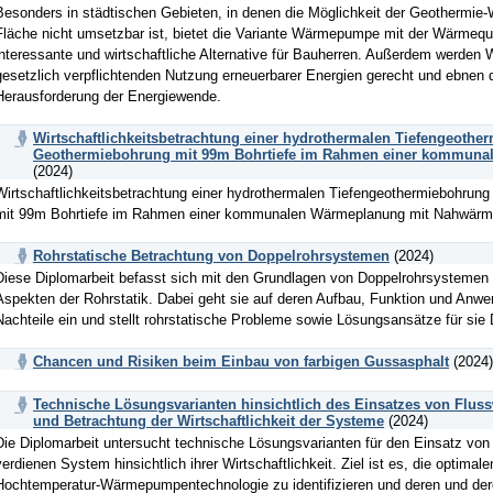
Besonders in städtischen Gebieten, in denen die Möglichkeit der Geothermi
Fläche nicht umsetzbar ist, bietet die Variante Wärmepumpe mit der Wärmequ
interessante und wirtschaftliche Alternative für Bauherren. Außerdem werde
gesetzlich verpflichtenden Nutzung erneuerbarer Energien gerecht und ebnen d
Herausforderung der Energiewende.
Wirtschaftlichkeitsbetrachtung einer hydrothermalen Tiefengeothe
Geothermiebohrung mit 99m Bohrtiefe im Rahmen einer kommuna
(2024)
Wirtschaftlichkeitsbetrachtung einer hydrothermalen Tiefengeothermiebohrung
mit 99m Bohrtiefe im Rahmen einer kommunalen Wärmeplanung mit Nahwärm
Rohrstatische Betrachtung von Doppelrohrsystemen
(2024)
Diese Diplomarbeit befasst sich mit den Grundlagen von Doppelrohrsystemen 
Aspekten der Rohrstatik. Dabei geht sie auf deren Aufbau, Funktion und Anwe
Nachteile ein und stellt rohrstatische Probleme sowie Lösungsansätze für sie 
Chancen und Risiken beim Einbau von farbigen Gussasphalt
(2024)
Technische Lösungsvarianten hinsichtlich des Einsatzes von Flu
und Betrachtung der Wirtschaftlichkeit der Systeme
(2024)
Die Diplomarbeit untersucht technische Lösungsvarianten für den Einsatz vo
verdienen System hinsichtlich ihrer Wirtschaftlichkeit. Ziel ist es, die optima
Hochtemperatur-Wärmepumpentechnologie zu identifizieren und deren und der