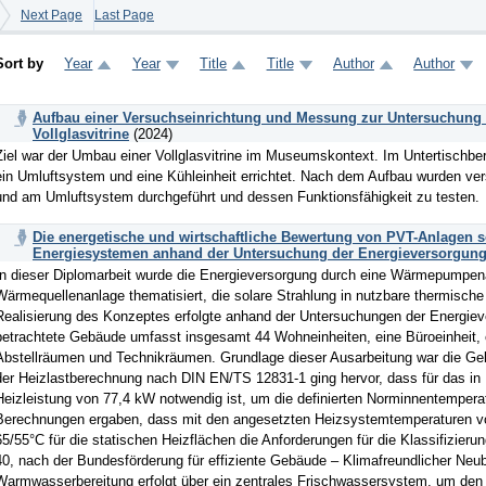
Next Page
Last Page
Sort by
Year
Year
Title
Title
Author
Author
Aufbau einer Versuchseinrichtung und Messung zur Untersuchung 
Vollglasvitrine
(2024)
Ziel war der Umbau einer Vollglasvitrine im Museumskontext. Im Untertischbe
ein Umluftsystem und eine Kühleinheit errichtet. Nach dem Aufbau wurden ve
und am Umluftsystem durchgeführt und dessen Funktionsfähigkeit zu testen.
Die energetische und wirtschaftliche Bewertung von PVT-Anlagen s
Energiesystemen anhand der Untersuchung der Energieversorgun
In dieser Diplomarbeit wurde die Energieversorgung durch eine Wärmepumpen
Wärmequellenanlage thematisiert, die solare Strahlung in nutzbare thermische
Realisierung des Konzeptes erfolgte anhand der Untersuchungen der Energi
betrachtete Gebäude umfasst insgesamt 44 Wohneinheiten, eine Büroeinheit, e
Abstellräumen und Technikräumen. Grundlage dieser Ausarbeitung war die G
der Heizlastberechnung nach DIN EN/TS 12831-1 ging hervor, dass für das in
Heizleistung von 77,4 kW notwendig ist, um die definierten Norminnentemperat
Berechnungen ergaben, dass mit den angesetzten Heizsystemtemperaturen v
65/55°C für die statischen Heizflächen die Anforderungen für die Klassifizier
40, nach der Bundesförderung für effiziente Gebäude – Klimafreundlicher Neuba
Warmwasserbereitung erfolgt über ein zentrales Frischwassersystem, um de