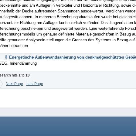
Deckenmitte und am Auflager in Vertikaler und Horizontaler Richtung, sowie d
innerhalb der Decke auftretenden Spannungen ausge-wertet. Verglichen werden
Auflagersituationen. In mehreren Berechnungsdurchläufen wurde bei gleichbleib
horizontaler Richtung am Auflager kontinuierlich verändert Das Tragverhalte
Berechnung beschrie-ben und ausgewertet werden. Eine weiterführende Forsch
Berechnungsmodells um genauer definierte Materialeigenschaften in Bezug au
Hilfe genauerer Analyseein-stellungen die Grenzen des Systems in Bezug auf 
näher betrachten.
Energetische Außenwandsanierung von denkmalgeschützten Geb
GEG, Innendämmung
search hits
1
to
10
Next Page
Last Page