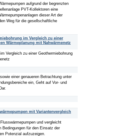
e-Wärmepumpen aufgrund der begrenzten
ellenanlage PVT-Kollektoren eine
n Wärmepumpenanlagen dieser Art der
en Weg für die gesellschaftliche
rmiebohrung im Vergleich zu einer
len Wärmeplanung mit Nahwärmenetz
 im Vergleich zu einer Geothermiebohrung
enetz
sowie einer genaueren Betrachtung unter
ndungsbereiche ein, Geht auf Vor- und
Dar.
sswärmepumpen mit Variantenvergleich
n Flusswärmepumpen und vergleicht
len Bedingungen für den Einsatz der
en Potenzial aufzuzeigen.