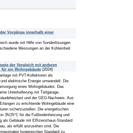
der Vorgänge innerhalb einer
reich wurde mit Hilfe von Sonderlösungen
rschiedene Messungen an der Kühleinheit
owie der Vergleich mit anderen
g für ein Wohngebäude
(2024)
anlage mit PVT-Kollektoren als
 und elektrische Energie umwandelt. Die
eversorgung eines Wohngebäudes. Das
ine Unterkellerung mit Tiefgarage,
ebäudeheizlast und der GEG-Nachweis. Aus
 Erlangen zu errichtende Wohngebäude eine
uren sicherzustellen. Die energetischen
on 35/25°C für die Fußbodenheizung und
ung als Gebäude mit Effizienzhaus-Standard
u, als erfüllt anzusehen sind. Die
n maximalen hygienischen Standard zu