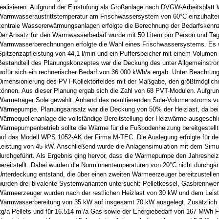
realisieren. Aufgrund der Einstufung als Großanlage nach DVGW-Arbeitsblatt W
Warmwasseraustrittstemperatur am Frischwassersystem von 60°C einzuhalten.
zentrale Wassererwärmungsanlagen erfolgte die Berechnung der Bedarfskennza
Der Ansatz für den Warmwasserbedarf wurde mit 50 Litern pro Person und Tag 
Warmwasserberechnungen erfolgte die Wahl eines Frischwassersystems. Es w
Spitzenzapfleistung von 44,1 l/min und ein Pufferspeicher mit einem Volumen 
Bestandteil des Planungskonzeptes war die Deckung des unter Allgemeinstrom 
wofür sich ein rechnerischer Bedarf von 36.000 kWh/a ergab. Unter Beachtung 
Dimensionierung des PVT-Kollektorfeldes mit der Maßgabe, den größtmöglich
können. Aus dieser Planung ergab sich die Zahl von 68 PVT-Modulen. Aufgru
Wärmeträger Sole gewählt. Anhand des resultierenden Sole-Volumenstroms von 
Wärmepumpe. Planungsansatz war die Deckung von 50% der Heizlast, da bei
Wärmequellenanlage die vollständige Bereitstellung der Heizwärme ausgeschlo
Wärmepumpenbetrieb sollte die Wärme für die Fußbodenheizung bereitgestell
auf das Modell WPS 1052-AK der Firma M-TEC. Die Auslegung erfolgte für de
Leistung von 45 kW. Anschließend wurde die Anlagensimulation mit dem Sim
durchgeführt. Als Ergebnis ging hervor, dass die Wärmepumpe den Jahresh
bereitstellt. Dabei wurden die Norminnentemperaturen von 20°C nicht durchgän
Unterdeckung entstand, die über einen zweiten Wärmeerzeuger bereitzustellen
wurden drei bivalente Systemvarianten untersucht: Pelletkessel, Gasbrennwe
Wärmeerzeuger wurden nach der restlichen Heizlast von 30 kW und dem Leist
Warmwasserbereitung von 35 kW auf insgesamt 70 kW ausgelegt. Zusätzlich w
kg/a Pellets und für 16.514 m³/a Gas sowie der Energiebedarf von 167 MWh Fe