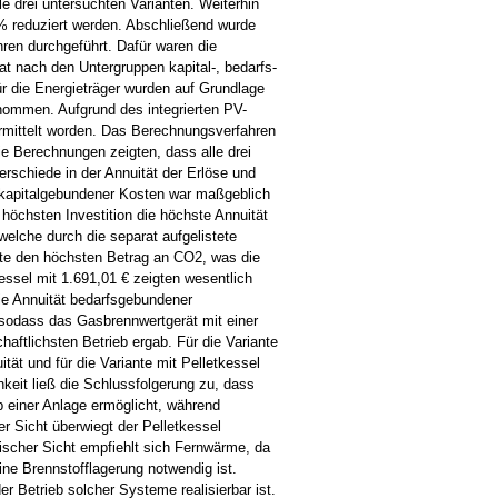
le drei untersuchten Varianten. Weiterhin
5% reduziert werden. Abschließend wurde
hren durchgeführt. Dafür waren die
t nach den Untergruppen kapital-, bedarfs-
r die Energieträger wurden auf Grundlage
nommen. Aufgrund des integrierten PV-
rmittelt worden. Das Berechnungsverfahren
e Berechnungen zeigten, dass alle drei
erschiede in der Annuität der Erlöse und
t kapitalgebundener Kosten war maßgeblich
 höchsten Investition die höchste Annuität
elche durch die separat aufgelistete
rte den höchsten Betrag an CO2, was die
essel mit 1.691,01 € zeigten wesentlich
ie Annuität bedarfsgebundener
sodass das Gasbrennwertgerät mit einer
aftlichsten Betrieb ergab. Für die Variante
ät und für die Variante mit Pelletkessel
hkeit ließ die Schlussfolgerung zu, dass
b einer Anlage ermöglicht, während
r Sicht überwiegt der Pelletkessel
scher Sicht empfiehlt sich Fernwärme, da
ne Brennstofflagerung notwendig ist.
 Betrieb solcher Systeme realisierbar ist.