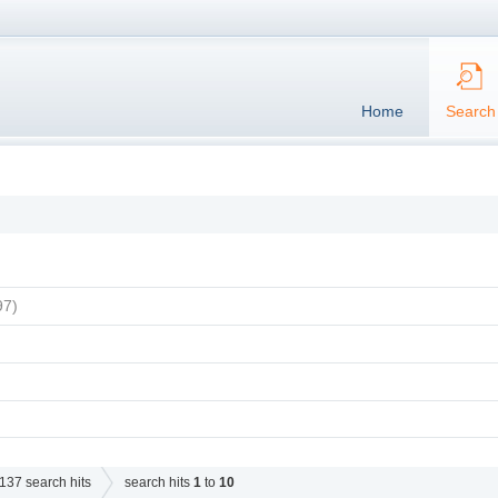
Home
Search
97)
137
search hits
search hits
1
to
10