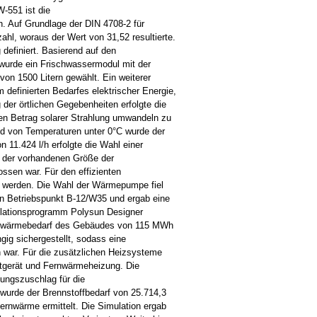
-551 ist die
 Auf Grundlage der DIN 4708-2 für
hl, woraus der Wert von 31,52 resultierte.
definiert. Basierend auf den
urde ein Frischwassermodul mit der
von 1500 Litern gewählt. Ein weiterer
definierten Bedarfes elektrischer Energie,
der örtlichen Gegebenheiten erfolgte die
en Betrag solarer Strahlung umwandeln zu
nd von Temperaturen unter 0°C wurde der
11.424 l/h erfolgte die Wahl einer
 der vorhandenen Größe der
ssen war. Für den effizienten
t werden. Die Wahl der Wärmepumpe fiel
n Betriebspunkt B-12/W35 und ergab eine
ulationsprogramm Polysun Designer
eizwärmebedarf des Gebäudes von 115 MWh
gig sichergestellt, sodass eine
 war. Für die zusätzlichen Heizsysteme
rtgerät und Fernwärmeheizung. Die
ungszuschlag für die
urde der Brennstoffbedarf von 25.714,3
rnwärme ermittelt. Die Simulation ergab