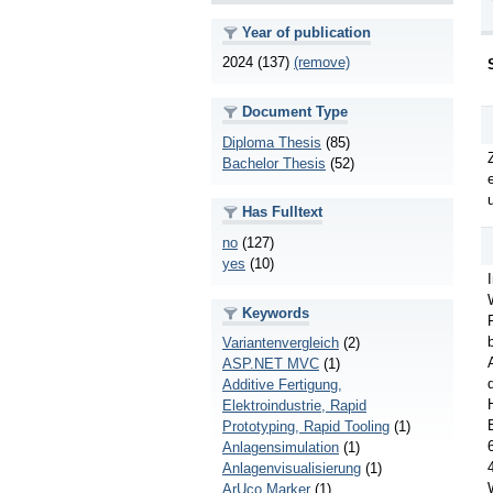
Year of publication
2024 (137)
(remove)
Document Type
Diploma Thesis
(85)
Bachelor Thesis
(52)
Has Fulltext
no
(127)
yes
(10)
Keywords
Variantenvergleich
(2)
ASP.NET MVC
(1)
Additive Fertigung,
Elektroindustrie, Rapid
Prototyping, Rapid Tooling
(1)
Anlagensimulation
(1)
Anlagenvisualisierung
(1)
ArUco Marker
(1)