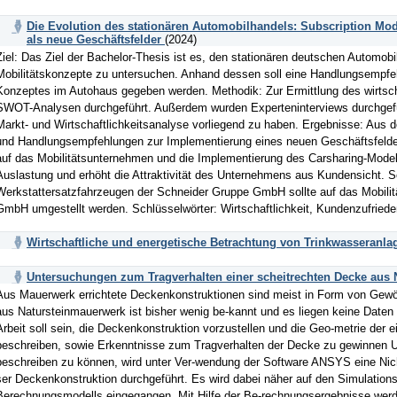
Die Evolution des stationären Automobilhandels: Subscription Mod
als neue Geschäftsfelder
(2024)
Ziel: Das Ziel der Bachelor-Thesis ist es, den stationären deutschen Automobi
Mobilitätskonzepte zu untersuchen. Anhand dessen soll eine Handlungsempfe
Konzeptes im Autohaus gegeben werden. Methodik: Zur Ermittlung des wirtsch
SWOT-Analysen durchgeführt. Außerdem wurden Experteninterviews durchgefüh
Markt- und Wirtschaftlichkeitsanalyse vorliegend zu haben. Ergebnisse: Au
und Handlungsempfehlungen zur Implementierung eines neuen Geschäftsfeldes
auf das Mobilitätsunternehmen und die Implementierung des Carsharing-Modells
Auslastung und erhöht die Attraktivität des Unternehmens aus Kundensicht. S
Werkstattersatzfahrzeugen der Schneider Gruppe GmbH sollte auf das Mobilit
GmbH umgestellt werden. Schlüsselwörter: Wirtschaftlichkeit, Kundenzufriede
Wirtschaftliche und energetische Betrachtung von Trinkwasseranla
Untersuchungen zum Tragverhalten einer scheitrechten Decke aus
Aus Mauerwerk errichtete Deckenkonstruktionen sind meist in Form von Gewö
aus Natursteinmauerwerk ist bisher wenig be-kannt und es liegen keine Daten 
Arbeit soll sein, die Deckenkonstruktion vorzustellen und die Geo-metrie der
beschreiben, sowie Erkenntnisse zum Tragverhalten der Decke zu gewinnen U
beschreiben zu können, wird unter Ver-wendung der Software ANSYS eine Nich
ser Deckenkonstruktion durchgeführt. Es wird dabei näher auf den Simulation
Berechnungsmodells eingegangen. Mit Hilfe der Be-rechnungsergebnisse werd