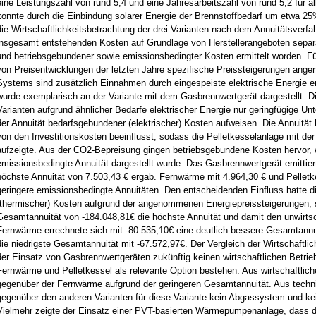
eine Leistungszahl von rund 5,4 und eine Jahresarbeitszahl von rund 5,2 für al
konnte durch die Einbindung solarer Energie der Brennstoffbedarf um etwa 2
die Wirtschaftlichkeitsbetrachtung der drei Varianten nach dem Annuitätsverfa
insgesamt entstehenden Kosten auf Grundlage von Herstellerangeboten separa
und betriebsgebundener sowie emissionsbedingter Kosten ermittelt worden. Fü
von Preisentwicklungen der letzten Jahre spezifische Preissteigerungen ange
Systems sind zusätzlich Einnahmen durch eingespeiste elektrische Energie e
wurde exemplarisch an der Variante mit dem Gasbrennwertgerät dargestellt. Di
Varianten aufgrund ähnlicher Bedarfe elektrischer Energie nur geringfügige Unt
der Annuität bedarfsgebundener (elektrischer) Kosten aufweisen. Die Annuitä
von den Investitionskosten beeinflusst, sodass die Pelletkesselanlage mit der
aufzeigte. Aus der CO2-Bepreisung gingen betriebsgebundene Kosten hervor, w
emissionsbedingte Annuität dargestellt wurde. Das Gasbrennwertgerät emittie
höchste Annuität von 7.503,43 € ergab. Fernwärme mit 4.964,30 € und Pelletk
geringere emissionsbedingte Annuitäten. Den entscheidenden Einfluss hatte d
(thermischer) Kosten aufgrund der angenommenen Energiepreissteigerungen, 
Gesamtannuität von -184.048,81€ die höchste Annuität und damit den unwirtsch
Fernwärme errechnete sich mit -80.535,10€ eine deutlich bessere Gesamtannuit
die niedrigste Gesamtannuität mit -67.572,97€. Der Vergleich der Wirtschaftlic
der Einsatz von Gasbrennwertgeräten zukünftig keinen wirtschaftlichen Betrie
Fernwärme und Pelletkessel als relevante Option bestehen. Aus wirtschaftliche
gegenüber der Fernwärme aufgrund der geringeren Gesamtannuität. Aus techni
gegenüber den anderen Varianten für diese Variante kein Abgassystem und kei
Vielmehr zeigte der Einsatz einer PVT-basierten Wärmepumpenanlage, dass der