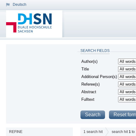
Deutsch
SEARCH FIELDS
Author(s)
Title
Additional Person(s)
Referee(s)
Abstract
Fulltext
REFINE
1
search hit
search hit
1
to