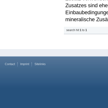
Zusatzes sind eh
Einbaubedingungen
mineralische Zusät
search hit
1
to
1
Contact
Imprint
Sitelinks