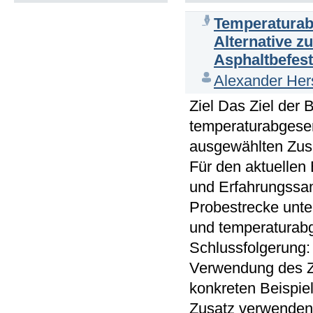
Temperaturabg
Alternative z
Asphaltbefes
Alexander Her
Ziel Das Ziel der
temperaturabgese
ausgewählten Zusa
Für den aktuellen 
und Erfahrungssa
Probestrecke unte
und temperaturabg
Schlussfolgerung:
Verwendung des Z
konkreten Beispie
Zusatz verwenden