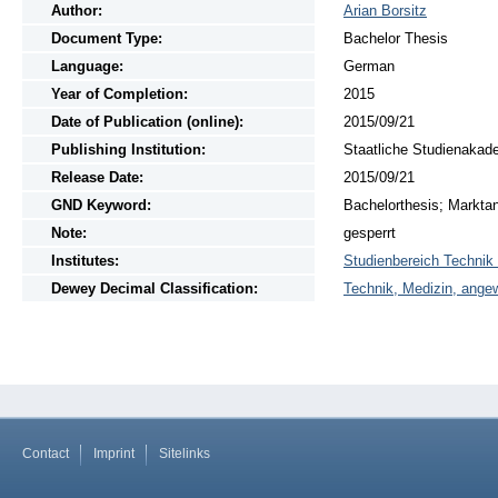
Author:
Arian Borsitz
Document Type:
Bachelor Thesis
Language:
German
Year of Completion:
2015
Date of Publication (online):
2015/09/21
Publishing Institution:
Staatliche Studienakad
Release Date:
2015/09/21
GND Keyword:
Bachelorthesis; Marktan
Note:
gesperrt
Institutes:
Studienbereich Techni
Dewey Decimal Classification:
Technik, Medizin, ange
Contact
Imprint
Sitelinks