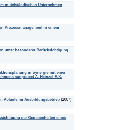
 im mittelständischen Unternehmen
ten Prozessmanagement in einem
men unter besonderer Berücksichtigung
ktionsplanung in Synergie mit einer
ehmens sunprotect A. Heinzel E.K.
en Abläufe im Ausbildungsbetrieb
(2007)
ksichtigung der Gegebenheiten eines