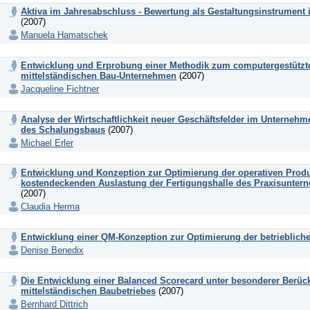
Aktiva im Jahresabschluss - Bewertung als Gestaltungsinstrument
(2007)
Manuela Hamatschek
Entwicklung und Erprobung einer Methodik zum computergestütz
mittelständischen Bau-Unternehmen
(2007)
Jacqueline Fichtner
Analyse der Wirtschaftlichkeit neuer Geschäftsfelder im Unterneh
des Schalungsbaus
(2007)
Michael Erler
Entwicklung und Konzeption zur Optimierung der operativen Produ
kostendeckenden Auslastung der Fertigungshalle des Praxisuntern
(2007)
Claudia Herma
Entwicklung einer QM-Konzeption zur Optimierung der betrieblich
Denise Benedix
Die Entwicklung einer Balanced Scorecard unter besonderer Berüc
mittelständischen Baubetriebes
(2007)
Bernhard Dittrich