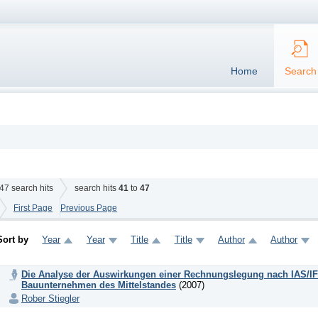
Home
Search
47
search hits
search hits
41
to
47
First Page
Previous Page
Sort by
Year
Year
Title
Title
Author
Author
Die Analyse der Auswirkungen einer Rechnungslegung nach IAS/IFRS
Bauunternehmen des Mittelstandes
(2007)
Rober Stiegler