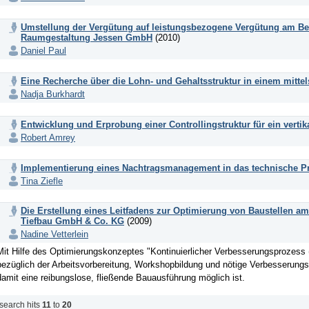
Umstellung der Vergütung auf leistungsbezogene Vergütung am Be
Raumgestaltung Jessen GmbH
(2010)
Daniel Paul
Eine Recherche über die Lohn- und Gehaltsstruktur in einem mitt
Nadja Burkhardt
Entwicklung und Erprobung einer Controllingstruktur für ein verti
Robert Amrey
Implementierung eines Nachtragsmanagement in das technische Pr
Tina Ziefle
Die Erstellung eines Leitfadens zur Optimierung von Baustellen am
Tiefbau GmbH & Co. KG
(2009)
Nadine Vetterlein
Mit Hilfe des Optimierungskonzeptes "Kontinuierlicher Verbesserungsprozess 
bezüglich der Arbeitsvorbereitung, Workshopbildung und nötige Verbesserun
damit eine reibungslose, fließende Bauausführung möglich ist.
search hits
11
to
20