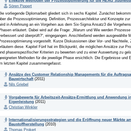
Effektive Methoden der Prozessoptimierung für die HEAG Südhess
Sören Pippert
Die vorliegende Diplomarbeit gliedert sich in sechs Kapitel. Zunächst bekomm
über die Prozessoptimierung. Definition, Prozessarchitektur und Konzepte zur
wird in Anlehnung an ein Vorgehen aus dem Six-Sigma Ansatz3 die Vorgehensw
Phasen erläutert. Dabei wird auf die Frage: „Warum und Wie werden Prozesse i
verbessert und überprüft?“, eingegangen. Anschließend werden ausgewählte
Prozessoptimierung vorgestellt. Kurze Diskussionen über Vor- und Nachteil
erläutern diese. Kapitel Fünf hat im Blickpunkt, die möglichen Ansätze zur P
und phasenspezifischer Kriterien zu bewerten und zu einer Auswertung zu gel
geeigneten Methoden für die jeweilige Phase ersichtlich. Die Ergebnisse und E
im letzten Kapitel zusammengefasst.
Ansätze des Customer Relationship Managements für die Auftragsak
Bauwirtschaft
(2011)
Nils Griebel
Vorgabewerte für Arbeitszeit-Ansätze-Ermittlung und Anwendung in 
Eigenleistung
(2011)
Christian Winkler
Internationalisierungsstrategien und die Eröffnung neuer Märkte a
Baustoffherstellung
(2010)
Thomas Prokert