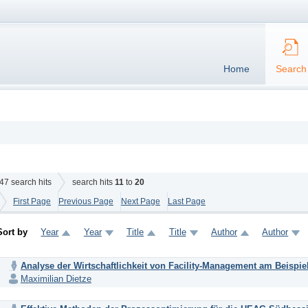
Home
Search
47
search hits
search hits
11
to
20
First Page
Previous Page
Next Page
Last Page
Sort by
Year
Year
Title
Title
Author
Author
Analyse der Wirtschaftlichkeit von Facility-Management am Beispie
Maximilian Dietze