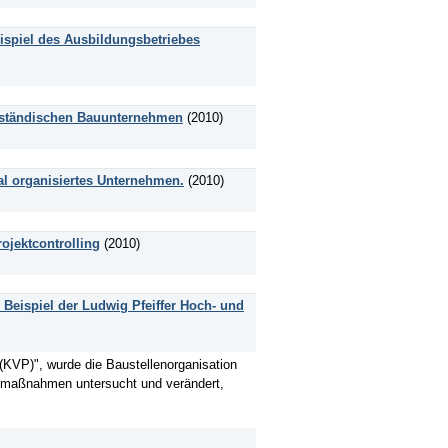
ispiel des Ausbildungsbetriebes
elständischen Bauunternehmen
(2010)
kal organisiertes Unternehmen.
(2010)
ojektcontrolling
(2010)
 Beispiel der Ludwig Pfeiffer Hoch- und
(KVP)", wurde die Baustellenorganisation
gsmaßnahmen untersucht und verändert,