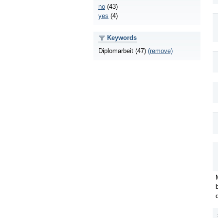
no
(43)
yes
(4)
Keywords
Diplomarbeit (47)
(remove)