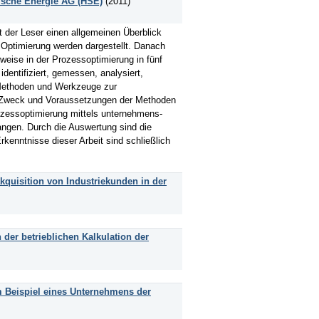
ische Energie AG (HSE)
(2011)
t der Leser einen allgemeinen Überblick
 Optimierung werden dargestellt. Danach
eise in der Prozessoptimierung in fünf
dentifiziert, gemessen, analysiert,
 Methoden und Werkzeuge zur
e, Zweck und Voraussetzungen der Methoden
rozessoptimierung mittels unternehmens-
angen. Durch die Auswertung sind die
rkenntnisse dieser Arbeit sind schließlich
quisition von Industriekunden in der
der betrieblichen Kalkulation der
m Beispiel eines Unternehmens der