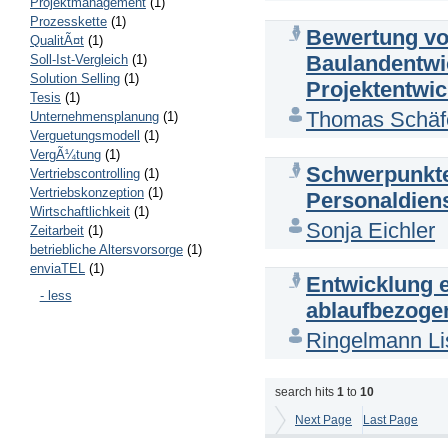
Projektmanagement
(1)
Prozesskette
(1)
Bewertung von
QualitÃ¤t
(1)
Baulandentwic
Soll-Ist-Vergleich
(1)
Solution Selling
(1)
Projektentwic
Tesis
(1)
Thomas Schäf
Unternehmensplanung
(1)
Verguetungsmodell
(1)
VergÃ¼tung
(1)
Schwerpunkte 
Vertriebscontrolling
(1)
Vertriebskonzeption
(1)
Personaldien
Wirtschaftlichkeit
(1)
Sonja Eichler
Zeitarbeit
(1)
betriebliche Altersvorsorge
(1)
enviaTEL
(1)
Entwicklung 
- less
ablaufbezogen
Ringelmann Li
search hits
1
to
10
Next Page
Last Page