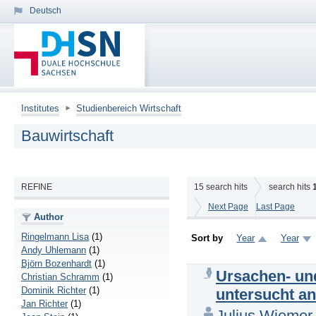
Deutsch
Institutes
Studienbereich Wirtschaft
Bauwirtschaft
REFINE
15
search hits
search hits
Next Page
Last Page
Author
Ringelmann Lisa
(1)
Sort by
Year
Year
Andy Uhlemann
(1)
Björn Bozenhardt
(1)
Ursachen- un
Christian Schramm
(1)
Dominik Richter
(1)
untersucht a
Jan Richter
(1)
Julius Wiemer