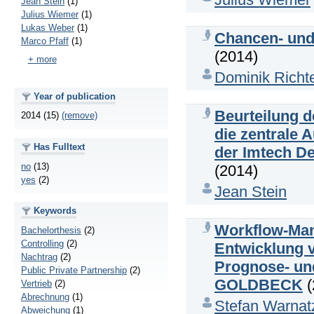
Jean Stein
(1)
Julius Wiemer
(1)
Lukas Weber
(1)
Chancen- und 
Marco Pfaff
(1)
(2014)
+ more
Dominik Richt
Year of publication
Beurteilung d
2014 (15)
(remove)
die zentrale 
Has Fulltext
der Imtech D
no
(13)
(2014)
yes
(2)
Jean Stein
Keywords
Workflow-Man
Bachelorthesis
(2)
Controlling
(2)
Entwicklung 
Nachtrag
(2)
Prognose- un
Public Private Partnership
(2)
GOLDBECK
(
Vertrieb
(2)
Abrechnung
(1)
Stefan Warnat
Abweichung
(1)