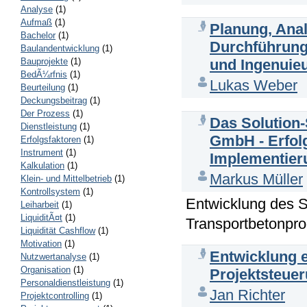
Analyse
(1)
Aufmaß
(1)
Planung, Anal
Bachelor
(1)
Durchführung 
Baulandentwicklung
(1)
Bauprojekte
(1)
und Ingenui
BedÃ¼rfnis
(1)
Lukas Weber
Beurteilung
(1)
Deckungsbeitrag
(1)
Der Prozess
(1)
Das Solution-
Dienstleistung
(1)
GmbH - Erfolg
Erfolgsfaktoren
(1)
Instrument
(1)
Implementier
Kalkulation
(1)
Markus Müller
Klein- und Mittelbetrieb
(1)
Kontrollsystem
(1)
Entwicklung des So
Leiharbeit
(1)
LiquiditÃ¤t
(1)
Transportbetonpr
Liquidität Cashflow
(1)
Motivation
(1)
Entwicklung 
Nutzwertanalyse
(1)
Organisation
(1)
Projektsteue
Personaldienstleistung
(1)
Jan Richter
Projektcontrolling
(1)