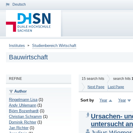
Deutsch
Institutes
Studienbereich Wirtschaft
Bauwirtschaft
REFINE
15
search hits
search hits
Next Page
Last Page
Author
Ringelmann Lisa
(1)
Sort by
Year
Year
Andy Uhlemann
(1)
Björn Bozenhardt
(1)
Ursachen- un
Christian Schramm
(1)
Dominik Richter
(1)
untersucht a
Jan Richter
(1)
Julius Wiemer