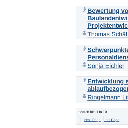
Bewertung von
Baulandentwic
Projektentwic
Thomas Schäf
Schwerpunkte 
Personaldien
Sonja Eichler
Entwicklung 
ablaufbezogen
Ringelmann Li
search hits
1
to
10
Next Page
Last Page