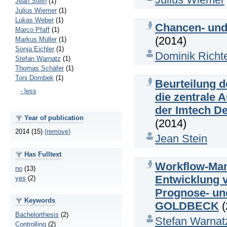
Jean Stein
(1)
Julius Wiemer
(1)
Lukas Weber
(1)
Chancen- und 
Marco Pfaff
(1)
(2014)
Markus Müller
(1)
Sonja Eichler
(1)
Dominik Richt
Stefan Warnatz
(1)
Thomas Schäfer
(1)
Toni Dombek
(1)
Beurteilung d
- less
die zentrale 
der Imtech D
Year of publication
(2014)
2014 (15)
(remove)
Jean Stein
Has Fulltext
Workflow-Man
no
(13)
Entwicklung 
yes
(2)
Prognose- un
Keywords
GOLDBECK
(
Bachelorthesis
(2)
Stefan Warnat
Controlling
(2)