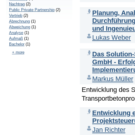
Nachtrag
(2)
Public Private Partnership
(2)
Planung, Anal
Vertrieb
(2)
Durchführung 
Abrechnung
(1)
Abweichung
(1)
und Ingenui
Analyse
(1)
Lukas Weber
Aufmaß
(1)
Bachelor
(1)
+ more
Das Solution-
GmbH - Erfolg
Implementier
Markus Müller
Entwicklung des So
Transportbetonpr
Entwicklung 
Projektsteue
Jan Richter