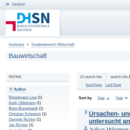
Deutsch
Institutes
Studienbereich Wirtschaft
Bauwirtschaft
REFINE
15
search hits
search hits
Next Page
Last Page
Author
Ringelmann Lisa
(1)
Sort by
Year
Year
Andy Uhlemann
(1)
Björn Bozenhardt
(1)
Ursachen- un
Christian Schramm
(1)
Dominik Richter
(1)
untersucht a
Jan Richter
(1)
Julius Wiemer