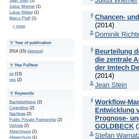
Jean Stein
(1)
Julius Wiemer
(1)
Lukas Weber
(1)
Chancen- und 
Marco Pfaff
(1)
(2014)
+ more
Dominik Richt
Year of publication
Beurteilung d
2014 (15)
(remove)
die zentrale 
Has Fulltext
der Imtech D
no
(13)
(2014)
yes
(2)
Jean Stein
Keywords
Workflow-Man
Bachelorthesis
(2)
Controlling
(2)
Entwicklung 
Nachtrag
(2)
Prognose- un
Public Private Partnership
(2)
GOLDBECK
(
Vertrieb
(2)
Abrechnung
(1)
Stefan Warnat
Abweichung
(1)