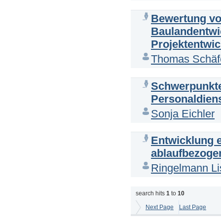
Bewertung von
Baulandentwic
Projektentwic
Thomas Schäf
Schwerpunkte 
Personaldien
Sonja Eichler
Entwicklung 
ablaufbezogen
Ringelmann Li
search hits
1
to
10
Next Page
Last Page