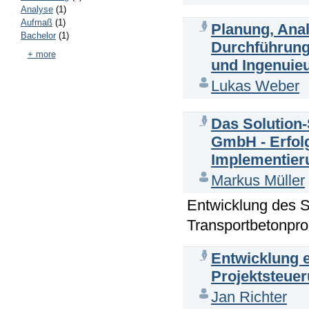
Analyse
(1)
Aufmaß
(1)
Planung, Anal
Bachelor
(1)
Durchführung 
+ more
und Ingenui
Lukas Weber
Das Solution-
GmbH - Erfolg
Implementier
Markus Müller
Entwicklung des So
Transportbetonpr
Entwicklung 
Projektsteue
Jan Richter