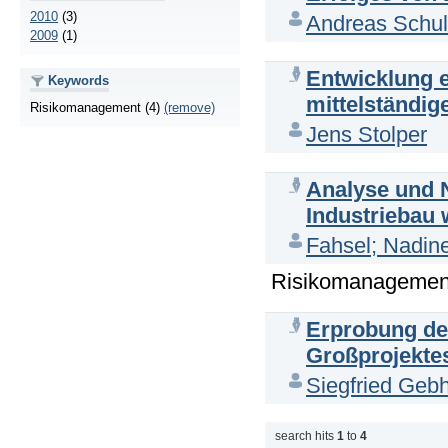
2010
(3)
Andreas Schul
2009
(1)
Entwicklung 
Keywords
mittelständi
Risikomanagement (4)
(remove)
Jens Stolper
Analyse und 
Industriebau
Fahsel; Nadin
Risikomanagement
Erprobung de
Großprojektes
Siegfried Geb
search hits
1
to
4