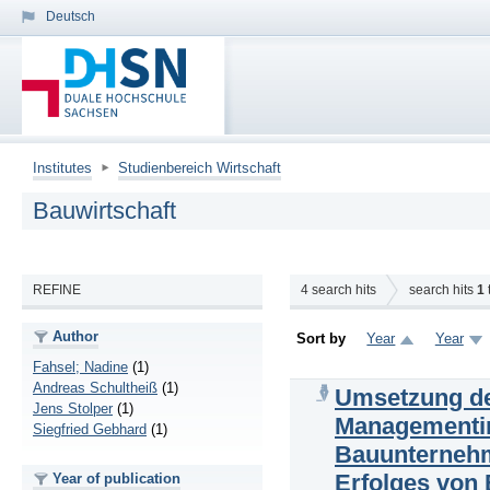
Deutsch
Institutes
Studienbereich Wirtschaft
Bauwirtschaft
REFINE
4
search hits
search hits
1
Author
Sort by
Year
Year
Fahsel; Nadine
(1)
Andreas Schultheiß
(1)
Umsetzung de
Jens Stolper
(1)
Managementin
Siegfried Gebhard
(1)
Bauunternehm
Erfolges von
Year of publication