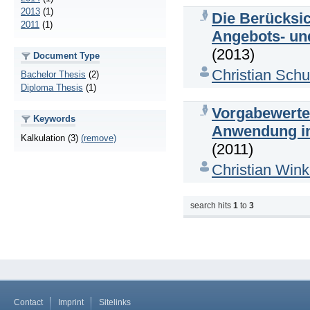
2013
(1)
Die Berücksi
2011
(1)
Angebots- und
(2013)
Document Type
Christian Sch
Bachelor Thesis
(2)
Diploma Thesis
(1)
Vorgabewerte 
Keywords
Anwendung in 
Kalkulation (3)
(remove)
(2011)
Christian Wink
search hits
1
to
3
Contact
Imprint
Sitelinks