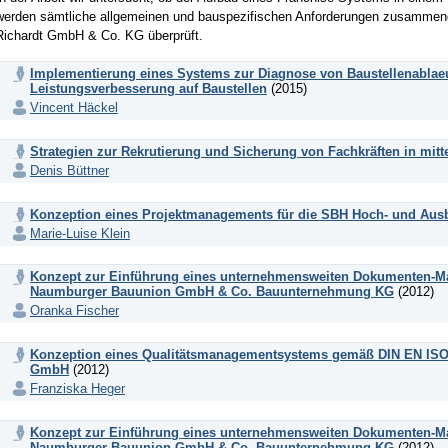
werden sämtliche allgemeinen und bauspezifischen Anforderungen zusammeng
Richardt GmbH & Co. KG überprüft.
Implementierung eines Systems zur Diagnose von Baustellenablaeu
Leistungsverbesserung auf Baustellen
(2015)
Vincent Häckel
Strategien zur Rekrutierung und Sicherung von Fachkräften in mi
Denis Büttner
Konzeption eines Projektmanagements für die SBH Hoch- und Au
Marie-Luise Klein
Konzept zur Einführung eines unternehmensweiten Dokumenten-M
Naumburger Bauunion GmbH & Co. Bauunternehmung KG
(2012)
Oranka Fischer
Konzeption eines Qualitätsmanagementsystems gemäß DIN EN ISO 9
GmbH
(2012)
Franziska Heger
Konzept zur Einführung eines unternehmensweiten Dokumenten-M
Naumburger Bauunion GmbH & Co. Bauunternehmung KG
(2012)