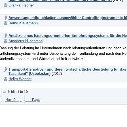
Oranka Fischer
Anwendungsmöglichkeiten ausgewählter Controllinginstrumente fü
Bernd Klausmann
Ansätze eines leistungsorientierten Entlohnungssystems für die 
Amadeus Hildebrand
Fassung der Leistung im Unternehmen nach leistungsorientierten und nach kost
Entlohnungssystem wird unter Beibehaltung der Tarifbindung und nach den Fo
Nachvollziehbarkeit und Wirtschaftlichkeit entwickelt.
Transportalternativen und deren wirtschaftliche Beurteilung für da
Taschkent" (Usbekistan)
(2012)
Heiko Wanner
search hits
1
to
10
Next Page
Last Page