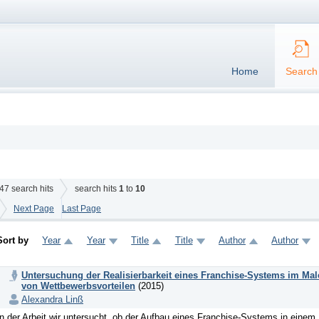
Home
Search
47
search hits
search hits
1
to
10
Next Page
Last Page
Sort by
Year
Year
Title
Title
Author
Author
Untersuchung der Realisierbarkeit eines Franchise-Systems im M
von Wettbewerbsvorteilen
(2015)
Alexandra Linß
In der Arbeit wir untersucht, ob der Aufbau eines Franchise-Systems in ein