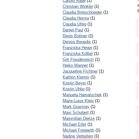
Carolin Rabe
(1)
Christian Winkler
(1)
Claudia Bretschneider
(1)
Claudia Herma
(1)
Claudia Uhlig
(1)
Daniel Paul
(1)
Denis Büttner
(1)
Denise Benedix
(1)
Franziska Heger
(1)
Franziska Kölbel
(1)
Grit Freudenreich
(1)
Heiko Wanner
(1)
Jacqueline Fichtner
(1)
Kathrin Klemm
(1)
Kristin Beyer
(1)
Kristin Uhlig
(1)
Manuela Hamatschek
(1)
Marie-Luise Klein
(1)
Mark Grasmay
(1)
Maxi Schubert
(1)
Maximilian Dietze
(1)
Michael Erler
(1)
Michael Freiwerth
(1)
Nadine Vetterlein
(1)