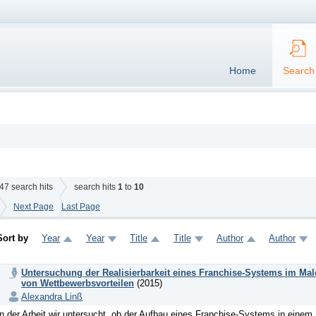
Home
Search
47
search hits
search hits
1
to
10
Next Page
Last Page
Sort by
Year
Year
Title
Title
Author
Author
Untersuchung der Realisierbarkeit eines Franchise-Systems im M
von Wettbewerbsvorteilen
(2015)
Alexandra Linß
In der Arbeit wir untersucht, ob der Aufbau eines Franchise-Systems in ein