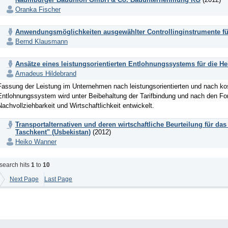
Oranka Fischer
Anwendungsmöglichkeiten ausgewählter Controllinginstrumente fü
Bernd Klausmann
Ansätze eines leistungsorientierten Entlohnungssystems für die 
Amadeus Hildebrand
Fassung der Leistung im Unternehmen nach leistungsorientierten und nach kost
Entlohnungssystem wird unter Beibehaltung der Tarifbindung und nach den Fo
Nachvollziehbarkeit und Wirtschaftlichkeit entwickelt.
Transportalternativen und deren wirtschaftliche Beurteilung für da
Taschkent" (Usbekistan)
(2012)
Heiko Wanner
search hits
1
to
10
Next Page
Last Page