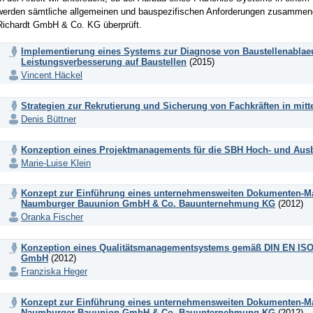
werden sämtliche allgemeinen und bauspezifischen Anforderungen zusammeng
Richardt GmbH & Co. KG überprüft.
Implementierung eines Systems zur Diagnose von Baustellenablaeu
Leistungsverbesserung auf Baustellen
(2015)
Vincent Häckel
Strategien zur Rekrutierung und Sicherung von Fachkräften in mi
Denis Büttner
Konzeption eines Projektmanagements für die SBH Hoch- und Au
Marie-Luise Klein
Konzept zur Einführung eines unternehmensweiten Dokumenten-M
Naumburger Bauunion GmbH & Co. Bauunternehmung KG
(2012)
Oranka Fischer
Konzeption eines Qualitätsmanagementsystems gemäß DIN EN ISO 9
GmbH
(2012)
Franziska Heger
Konzept zur Einführung eines unternehmensweiten Dokumenten-M
Naumburger Bauunion GmbH & Co. Bauunternehmung KG
(2012)