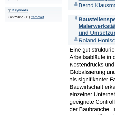
Bernd Klausm
Keywords
Controlling (11)
(remove)
Baustellenspez
Malerwerkstä
und Umsetzun
Roland Hönis
Eine gut strukturi
Arbeitsabläufe in
Kostendrucks und 
Globalisierung unu
als signifikanter 
Bauwirtschaft erk
einzelner Unterne
geeignete Controll
der Baubranche. In