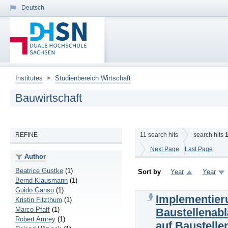
Deutsch
Institutes
Studienbereich Wirtschaft
Bauwirtschaft
REFINE
11
search hits
search hits
Next Page
Last Page
Author
Beatrice Gustke
(1)
Sort by
Year
Year
Bernd Klausmann
(1)
Guido Ganso
(1)
Implementier
Kristin Fitzthum
(1)
Marco Pfaff
(1)
Baustellenab
Robert Amrey
(1)
auf Baustelle