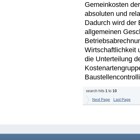
Gemeinkosten der B
absoluten und rela
Dadurch wird der 
allgemeinen Gesch
Betriebsabrechnun
Wirtschaftlichkeit
die Unterteilung 
Kostenartengruppe
Baustellencontrolli
search hits
1
to
10
Next Page
Last Page