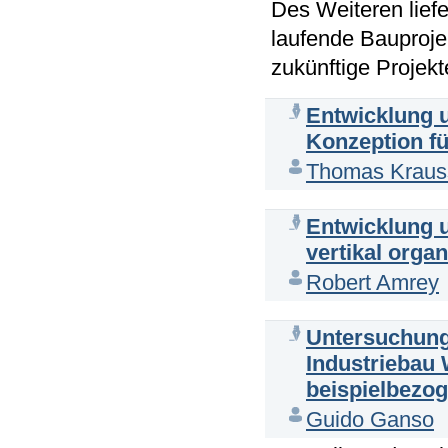
Des Weiteren liefe
laufende Bauproje
zukünftige Projekt
Entwicklung u
Konzeption f
Thomas Kraus
Entwicklung u
vertikal orga
Robert Amrey
Untersuchung 
Industriebau
beispielbezo
Guido Ganso