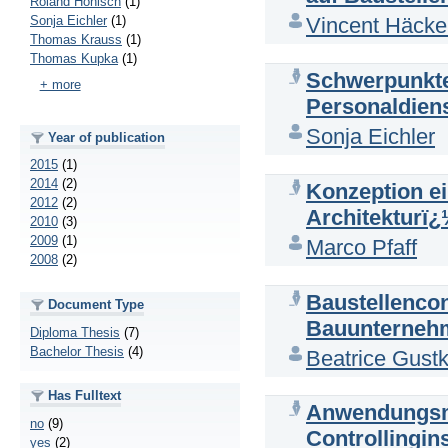
Roland Hönisch
(1)
Sonja Eichler
(1)
Vincent Häcke
Thomas Krauss
(1)
Thomas Kupka
(1)
Schwerpunkte 
+ more
Personaldien
Sonja Eichler
Year of publication
2015
(1)
2014
(2)
Konzeption e
2012
(2)
Architekturï
2010
(3)
2009
(1)
Marco Pfaff
2008
(2)
Baustellencon
Document Type
Bauunterneh
Diploma Thesis
(7)
Bachelor Thesis
(4)
Beatrice Gust
Has Fulltext
Anwendungsmö
no
(9)
Controllingin
yes
(2)