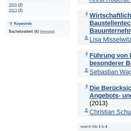
2015
(2)
2013
(2)
Wirtschaftlic
Baustellentec
Keywords
Bauunterneh
Bachelorarbeit (4)
(remove)
Lisa Misselwit
Führung von M
besonderer Be
Sebastian Wa
Die Berücksi
Angebots- und
(2013)
Christian Sch
search hits
1
to
4