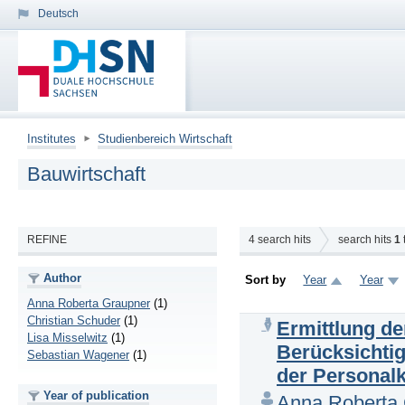
Deutsch
Institutes
Studienbereich Wirtschaft
Bauwirtschaft
REFINE
4
search hits
search hits
1
Author
Sort by
Year
Year
Anna Roberta Graupner
(1)
Christian Schuder
(1)
Ermittlung de
Lisa Misselwitz
(1)
Berücksichti
Sebastian Wagener
(1)
der Personal
Year of publication
Anna Roberta