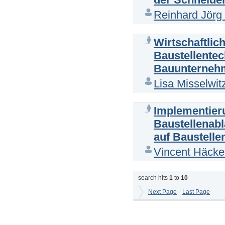
Reinhard Jörg
Wirtschaftlic
Baustellentec
Bauunterneh
Lisa Misselwit
Implementier
Baustellenab
auf Baustelle
Vincent Häcke
search hits
1
to
10
Next Page
Last Page