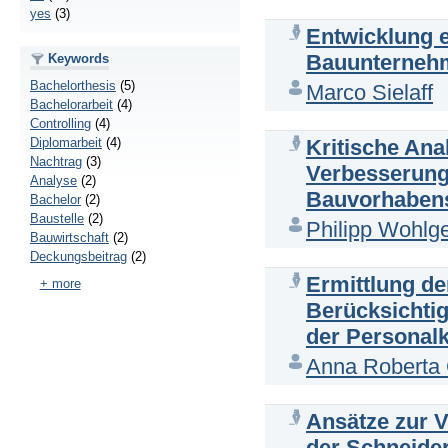
yes
(3)
Entwicklung 
Bauunternehm
Keywords
Bachelorthesis
(5)
Marco Sielaff
Bachelorarbeit
(4)
Controlling
(4)
Kritische An
Diplomarbeit
(4)
Nachtrag
(3)
Verbesserung
Analyse
(2)
Bauvorhabe
Bachelor
(2)
Baustelle
(2)
Philipp Wohlg
Bauwirtschaft
(2)
Deckungsbeitrag
(2)
Ermittlung de
+ more
Berücksichti
der Personal
Anna Roberta
Ansätze zur 
der Schneid