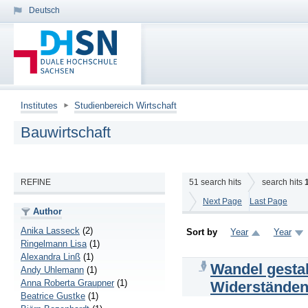
Deutsch
Institutes
Studienbereich Wirtschaft
Bauwirtschaft
REFINE
51
search hits
search hits
Next Page
Last Page
Author
Anika Lasseck
(2)
Sort by
Year
Year
Ringelmann Lisa
(1)
Alexandra Linß
(1)
Wandel gestal
Andy Uhlemann
(1)
Anna Roberta Graupner
(1)
Widerständen
Beatrice Gustke
(1)