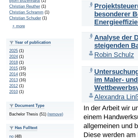
Björn Bozenhardt
(1)
Projektsteue
Christian Reuther
(1)
Christian Schramm
(1)
besonderer B
Christian Schuder
(1)
Energieeffizi
+ more
Analyse der 
Year of publication
steigenden B
2025
(1)
Robin Schulz
2024
(1)
2018
(1)
2015
(15)
Untersuchung 
2014
(15)
im Maler- un
2013
(16)
2012
(1)
Wettbewerbsv
2010
(1)
Alexandra Lin
Document Type
In der Arbeit wir 
Bachelor Thesis (51)
(remove)
einem Handwerksu
allgemeinen und 
Has Fulltext
Diese werden am B
no
(48)