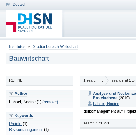
Deutsch
Institutes
Studienbereich Wirtschaft
Bauwirtschaft
REFINE
1
search hit
search hit
1
to
Author
Analyse und Neukonze
Projektebene
(2010)
Fahsel; Nadine (1)
(remove)
Fahsel; Nadine
Risikomanagement auf Projek
Keywords
search hit
1
to
1
Projekt
(1)
Risikomanagement
(1)