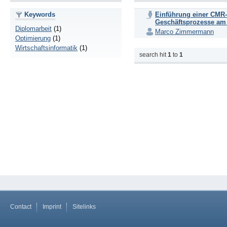
Keywords
Einführung einer CMR-
Geschäftsprozesse am
Diplomarbeit
(1)
Marco Zimmermann
Optimierung
(1)
Wirtschaftsinformatik
(1)
search hit
1
to
1
Contact
Imprint
Sitelinks