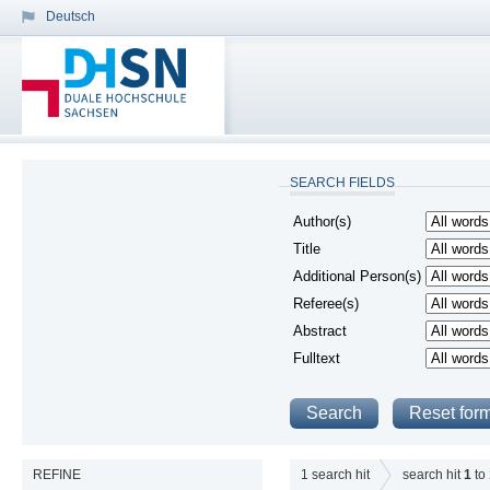
Deutsch
SEARCH FIELDS
Author(s)
Title
Additional Person(s)
Referee(s)
Abstract
Fulltext
REFINE
1
search hit
search hit
1
to