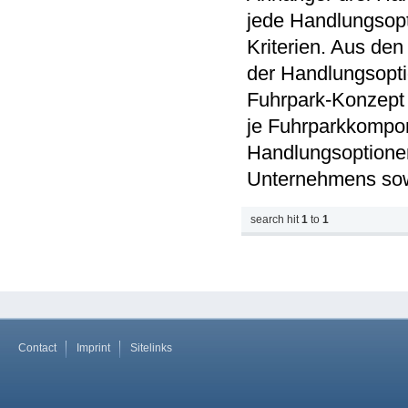
jede Handlungsopt
Kriterien. Aus de
der Handlungsopti
Fuhrpark-Konzept 
je Fuhrparkkompon
Handlungsoptionen 
Unternehmens sow
search hit
1
to
1
Contact
Imprint
Sitelinks