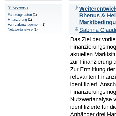
Keywords
Weiterentwic
Rhenus & Hel
Fahrzeugkosten
(1)
Finanzierung
(1)
Marktbeding
Fuhrparkmanagement
(1)
Sabrina Claud
Nutzwertanalyse
(1)
Das Ziel der vorli
Finanzierungsmögl
aktuellen Marktsi
zur Finanzierung 
Zur Ermittlung de
relevanten Finanz
identifiziert. Ans
Finanzierungsmögli
Nutzwertanalyse v
identifizierte für
Anhänger drei Han