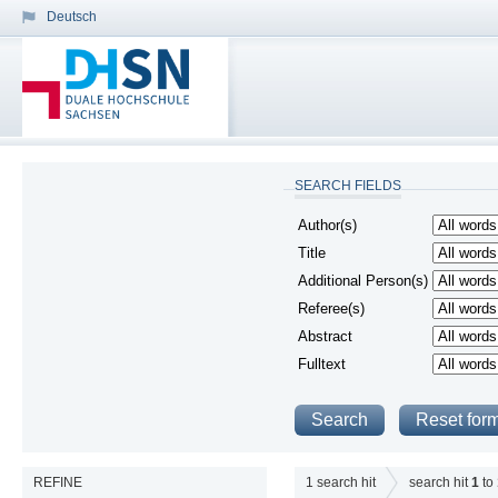
Deutsch
SEARCH FIELDS
Author(s)
Title
Additional Person(s)
Referee(s)
Abstract
Fulltext
REFINE
1
search hit
search hit
1
to