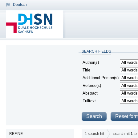
Deutsch
SEARCH FIELDS
Author(s)
Title
Additional Person(s)
Referee(s)
Abstract
Fulltext
REFINE
1
search hit
search hit
1
to