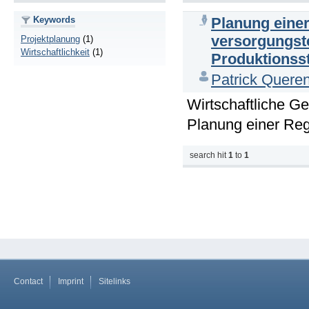
Keywords
Planung einer
versorgungst
Projektplanung
(1)
Wirtschaftlichkeit
(1)
Produktionss
Patrick Quere
Wirtschaftliche G
Planung einer Re
search hit
1
to
1
Contact
Imprint
Sitelinks