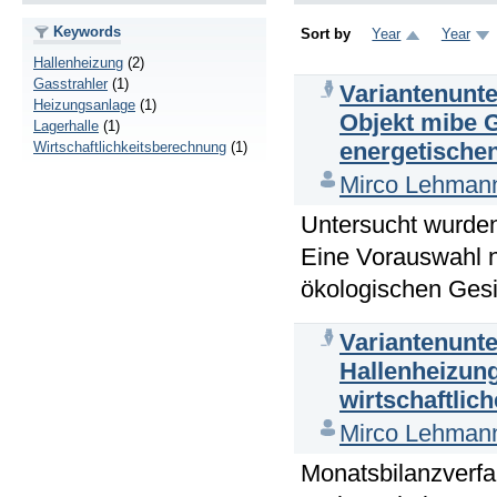
Keywords
Sort by
Year
Year
Hallenheizung
(2)
Gasstrahler
(1)
Variantenunt
Heizungsanlage
(1)
Objekt mibe 
Lagerhalle
(1)
energetischen
Wirtschaftlichkeitsberechnung
(1)
Mirco Lehman
Untersucht wurden
Eine Vorauswahl n
ökologischen Gesi
Variantenunt
Hallenheizun
wirtschaftlic
Mirco Lehman
Monatsbilanzverfa