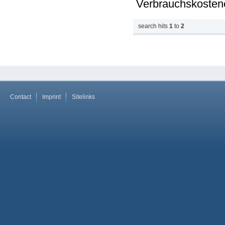
Verbrauchskosten
search hits
1
to
2
Contact
Imprint
Sitelinks