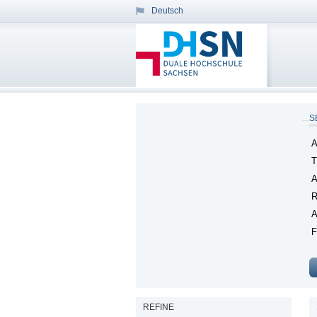
Deutsch
S
A
T
A
R
A
F
REFINE