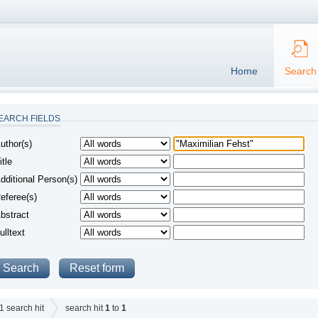
Home
Search
EARCH FIELDS
uthor(s)
itle
dditional Person(s)
eferee(s)
bstract
ulltext
1
search hit
search hit
1
to
1