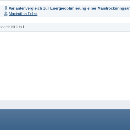
Variantenvergleich zur Energieoptimierung einer Maistrockunngsa
Maximilian Fehst
search hit
1
to
1