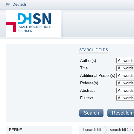
Deutsch
SEARCH FIELDS
Author(s)
Title
Additional Person(s)
Referee(s)
Abstract
Fulltext
REFINE
1
search hit
search hit
1
to