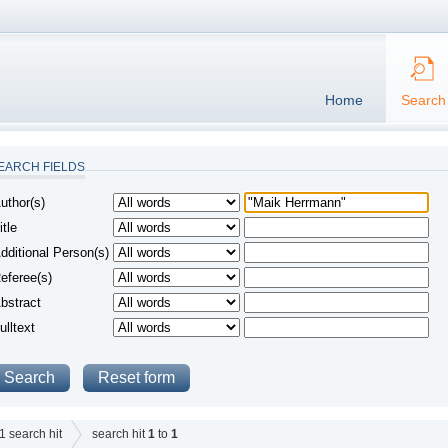
Home
Search
EARCH FIELDS
uthor(s)
itle
dditional Person(s)
eferee(s)
bstract
ulltext
1
search hit
search hit
1
to
1