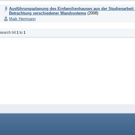
Ausführungsplanung des Einfamilienhauses aus der Studienarbeit m
Betrachtung verschiedener Wandsysteme
(2008)
Maik Herrmann
search hit
1
to
1