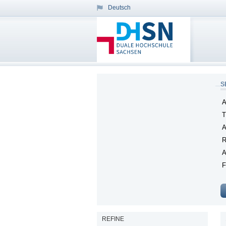
Deutsch
S
A
T
A
R
A
F
REFINE