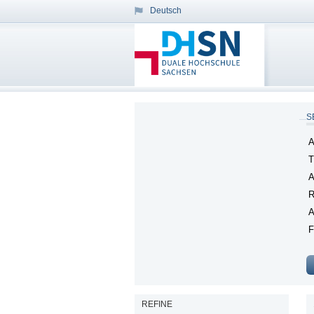
Deutsch
S
A
T
A
R
A
F
REFINE