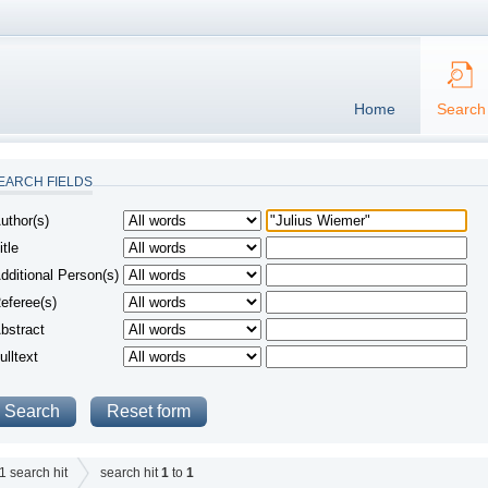
Home
Search
EARCH FIELDS
uthor(s)
itle
dditional Person(s)
eferee(s)
bstract
ulltext
1
search hit
search hit
1
to
1