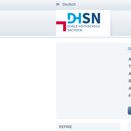
Deutsch
S
A
T
A
R
A
F
REFINE