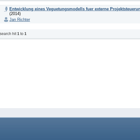
Entwicklung eines Veguetungsmodells fuer externe Projektsteuer
(2014)
Jan Richter
search hit
1
to
1