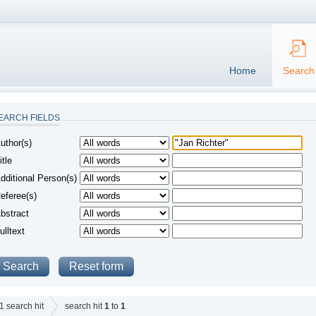
Home
Search
EARCH FIELDS
uthor(s)
itle
dditional Person(s)
eferee(s)
bstract
ulltext
1
search hit
search hit
1
to
1