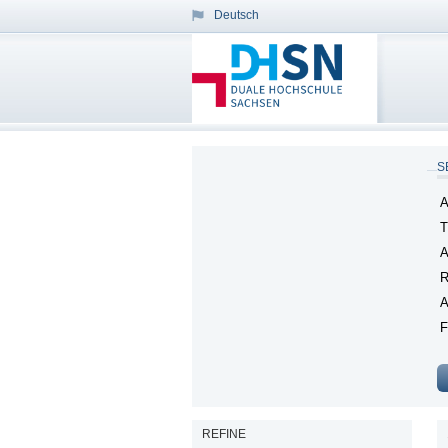
Deutsch
S
A
T
A
R
A
F
REFINE