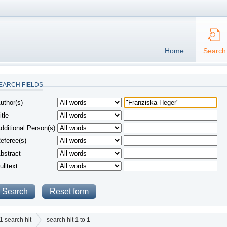
Home
Search
EARCH FIELDS
uthor(s)
itle
dditional Person(s)
eferee(s)
bstract
ulltext
1
search hit
search hit
1
to
1