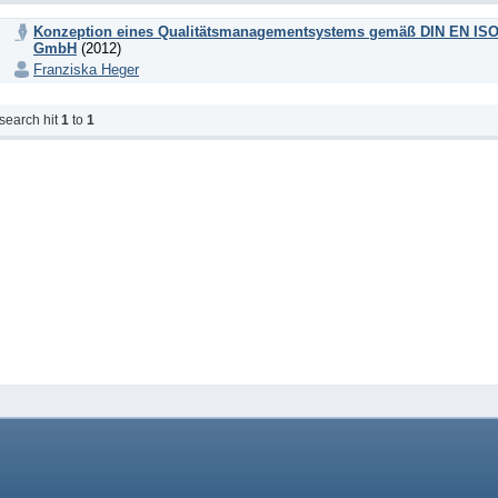
Konzeption eines Qualitätsmanagementsystems gemäß DIN EN ISO 9
GmbH
(2012)
Franziska Heger
search hit
1
to
1