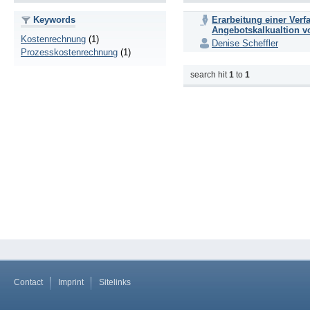
Keywords
Erarbeitung einer Ver
Angebotskalkualtion v
Kostenrechnung
(1)
Denise Scheffler
Prozesskostenrechnung
(1)
search hit
1
to
1
Contact
Imprint
Sitelinks