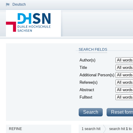
Deutsch
SEARCH FIELDS
Author(s)
Title
Additional Person(s)
Referee(s)
Abstract
Fulltext
REFINE
1
search hit
search hit
1
to