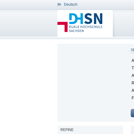
Deutsch
S
A
T
A
R
A
F
REFINE