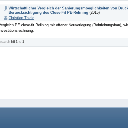
Wirtschaftlicher Vergleich der Sanierungsmoeglichkeiten von Druc
Beruecksichtigung des Close-Fit PE-Relining
(2015)
Christian Thiele
Vergleich PE close-fit Relining mit offener Neuverlegung (Rohrleitungsbau), wir
Investitionsrechnung,
search hit
1
to
1