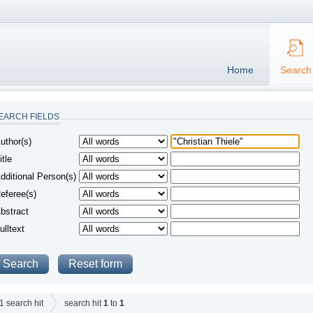
Home
Search
EARCH FIELDS
uthor(s)
itle
dditional Person(s)
eferee(s)
bstract
ulltext
1
search hit
search hit
1
to
1