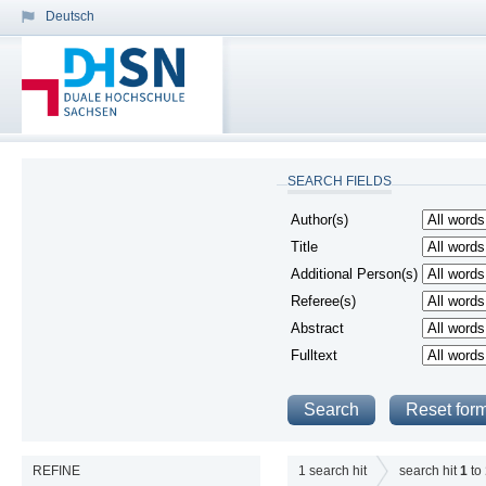
Deutsch
SEARCH FIELDS
Author(s)
Title
Additional Person(s)
Referee(s)
Abstract
Fulltext
REFINE
1
search hit
search hit
1
to