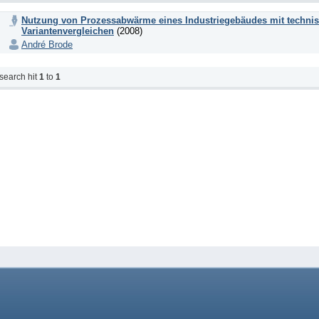
Nutzung von Prozessabwärme eines Industriegebäudes mit technis
Variantenvergleichen
(2008)
André Brode
search hit
1
to
1