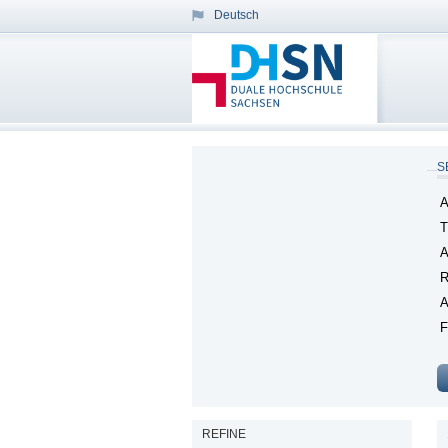
Deutsch
S
A
T
A
R
A
F
REFINE