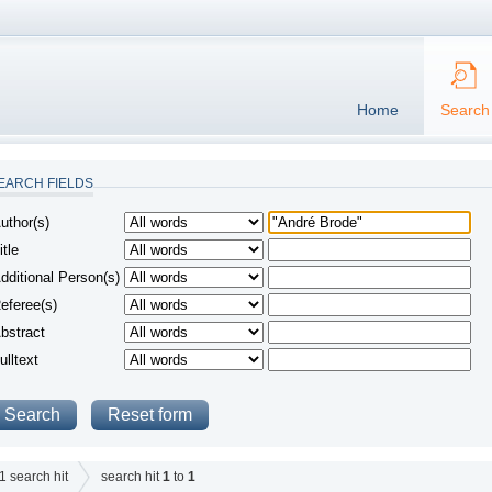
Home
Search
EARCH FIELDS
uthor(s)
itle
dditional Person(s)
eferee(s)
bstract
ulltext
1
search hit
search hit
1
to
1