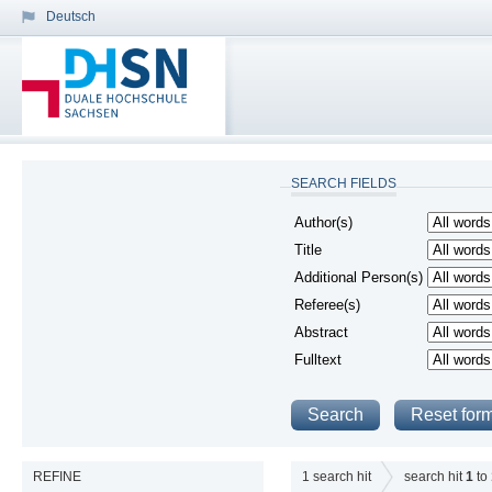
Deutsch
SEARCH FIELDS
Author(s)
Title
Additional Person(s)
Referee(s)
Abstract
Fulltext
REFINE
1
search hit
search hit
1
to