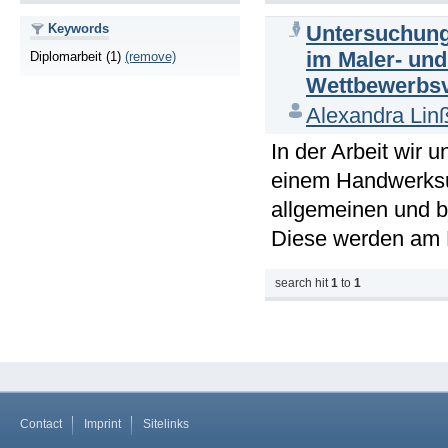
Keywords
Untersuchung 
im Maler- un
Diplomarbeit (1)
(remove)
Wettbewerbsv
Alexandra Lin
In der Arbeit wir 
einem Handwerksu
allgemeinen und 
Diese werden am B
search hit
1
to
1
Contact
Imprint
Sitelinks