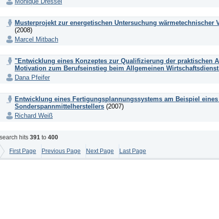
Monique Dressel
Musterprojekt zur energetischen Untersuchung wärmetechnischer Va
(2008)
Marcel Mitbach
"Entwicklung eines Konzeptes zur Qualifizierung der praktischen A
Motivation zum Berufseinstieg beim Allgemeinen Wirtschaftsdiens
Dana Pfeifer
Entwicklung eines Fertigungsplannungssystems am Beispiel eines 
Sonderspannmittelherstellers
(2007)
Richard Weiß
search hits
391
to
400
First Page
Previous Page
Next Page
Last Page