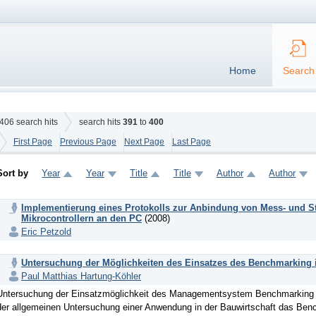
Home
Search
406
search hits
search hits
391
to
400
First Page
Previous Page
Next Page
Last Page
Sort by
Year
Year
Title
Title
Author
Author
Implementierung eines Protokolls zur Anbindung von Mess- und St
Mikrocontrollern an den PC
(2008)
Eric Petzold
Untersuchung der Möglichkeiten des Einsatzes des Benchmarking i
Paul Matthias Hartung-Köhler
Untersuchung der Einsatzmöglichkeit des Managementsystem Benchmarking i
der allgemeinen Untersuchung einer Anwendung in der Bauwirtschaft das Benc