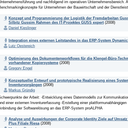
Unternehmensführung und nachfolgend im operativen Unternehmensbereich. An
Benchmarkingkonzepte für Unternehmen der Bauwirtschaft und der Dienstleistu
Konzept und Programmierung der Logistik der Fremdarbeitan Gusst
Silbitz Gussim Rahmen des IT-Projektes GUSS expert
(2008)
Daniel Kieslinger
Integration eines externen Leitstandes in das ERP-System Dynami
Lutz Oestereich
Optimierung des Dokumentenworkflows für die Klengel-Büro-Tec
vorhandener Kopiersysteme
(2008)
Gregory Engel
Konzeptueller Entwurf und prototypische Realisierung eines Syst
Inventurvorgängen
(2008)
Markus Gründig
Schwerpunkte der Arbeit: -Entwicklung eines Datenmodells zur Kommunika
und einer externen Inventurerfassung -Erstellung einer plattformunabhängigen
Anbindung der Softwarelösung an das ERP-System proALPHA
Analyse und Auswirkungen der Corporate Identity Ziele auf Umsatz
Plus Filiale Riesa
(2008)