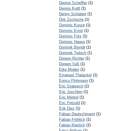
Denise Scheffler
(1)
Dennis Kraft
(1)
Denny Schubert
(1)
Dirk Zschoche
(1)
Dominic Kunze
(1)
Dominic Ernst
(1)
Dominic Fritz
(1)
Dominic Haase
(1)
Dominik Berndt
(1)
Dominik Tielsch
(1)
Doreen Richter
(1)
Doreen Süß
(1)
Eike Modes
(1)
Emanuel Thalacker
(1)
Enrico Plohmann
(1)
Eric Grabosch
(1)
Eric Juschten
(1)
Eric Merkel
(1)
Eric Petzold
(1)
Erik Diez
(1)
Fabian Deutschmann
(1)
Fabian Fröhlich
(1)
Fabian Kieslich
(1)
Falco Rößger
(1)