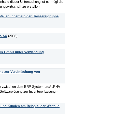
hand dieser Untersuchung ist es möglich,
ngswirtschaft zu erstellen.
eilen innerhalb der Giessereigruppe
cs AX
(2008)
hnik GmbH unter Verwendung
ems zur Vereinfachung von
tion zwischen dem ERP-System proALPHA
 Softwarelösung zur Inventurerfassung -
 und Kunden am Beispiel der Weltbild