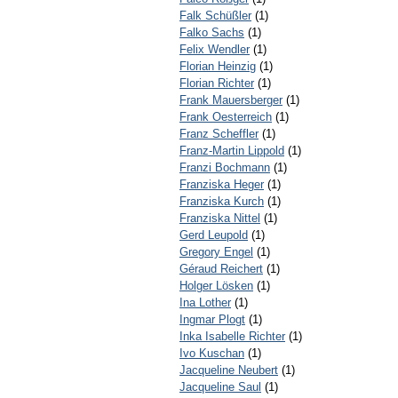
Falk Schüßler
(1)
Falko Sachs
(1)
Felix Wendler
(1)
Florian Heinzig
(1)
Florian Richter
(1)
Frank Mauersberger
(1)
Frank Oesterreich
(1)
Franz Scheffler
(1)
Franz-Martin Lippold
(1)
Franzi Bochmann
(1)
Franziska Heger
(1)
Franziska Kurch
(1)
Franziska Nittel
(1)
Gerd Leupold
(1)
Gregory Engel
(1)
Géraud Reichert
(1)
Holger Lösken
(1)
Ina Lother
(1)
Ingmar Plogt
(1)
Inka Isabelle Richter
(1)
Ivo Kuschan
(1)
Jacqueline Neubert
(1)
Jacqueline Saul
(1)