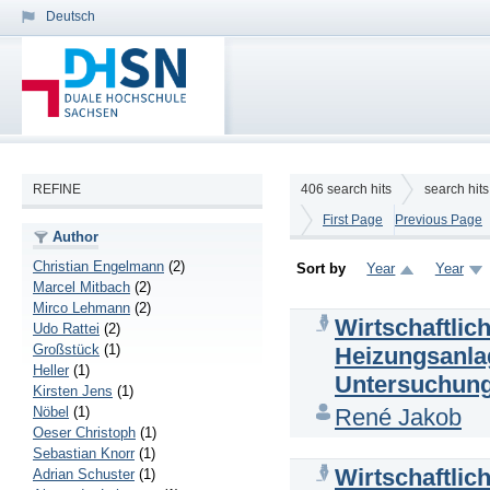
Deutsch
REFINE
406
search hits
search hit
First Page
Previous Page
Author
Christian Engelmann
(2)
Sort by
Year
Year
Marcel Mitbach
(2)
Mirco Lehmann
(2)
Wirtschaftli
Udo Rattei
(2)
Großstück
(1)
Heizungsanla
Heller
(1)
Untersuchung
Kirsten Jens
(1)
Nöbel
(1)
René Jakob
Oeser Christoph
(1)
Sebastian Knorr
(1)
Wirtschaftlic
Adrian Schuster
(1)