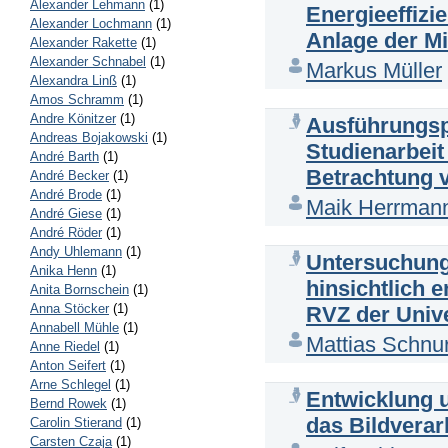
Alexander Lehmann
(1)
Energieeffiz
Alexander Lochmann
(1)
Anlage der Mi
Alexander Rakette
(1)
Alexander Schnabel
(1)
Markus Müller
Alexandra Linß
(1)
Amos Schramm
(1)
Andre Könitzer
(1)
Ausführungsp
Andreas Bojakowski
(1)
Studienarbeit
André Barth
(1)
Betrachtung 
André Becker
(1)
André Brode
(1)
Maik Herrman
André Giese
(1)
André Röder
(1)
Andy Uhlemann
(1)
Untersuchung
Anika Henn
(1)
hinsichtlich 
Anita Bornschein
(1)
Anna Stöcker
(1)
RVZ der Univ
Annabell Mühle
(1)
Mattias Schnur
Anne Riedel
(1)
Anton Seifert
(1)
Arne Schlegel
(1)
Entwicklung 
Bernd Rowek
(1)
das Bildvera
Carolin Stierand
(1)
Carsten Czaja
(1)