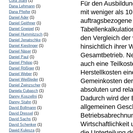
Cora Stahl
(1)
Für den Ausbildun
Dana Lehmann
(1)
mit weniger als 1
Dana Pfeifer
(1)
Daniel Ader
(1)
auftragsbezogene 
Daniel Geithner
(1)
Tabellenkalkulatio
Daniel Gneipel
(1)
Daniel Hummitzsch
(1)
den Vergleich der
Daniel Jenatschke
(1)
hinsichtlich ihrer 
Daniel Kieslinger
(1)
Daniel Näser
(1)
Gesamtbetrieb. Ne
Daniel Paul
(1)
auch eine Teilkos
Daniel Philipp
(1)
Daniel Rößiger
(1)
Herstellkosten ein
Daniel Weber
(1)
Gemeinkosten der B
Daniel Weißleder
(1)
Daniel Zwinzscher
(1)
absoluten und rela
Daniela Cubasch
(1)
Danny Koszellni
(1)
Dadurch wird der 
Danny Stahn
(1)
allgemeinen Gesch
David Bollmann
(1)
David Dressel
(1)
Betriebsabrechnun
David Sachs
(1)
Wirtschaftlichkeit
David Schenker
(1)
Dawid Kulesza
(1)
die Unterteilung 