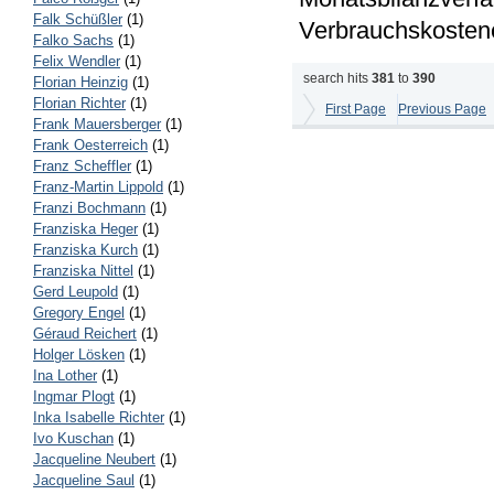
Falk Schüßler
(1)
Verbrauchskosten
Falko Sachs
(1)
Felix Wendler
(1)
search hits
381
to
390
Florian Heinzig
(1)
Florian Richter
(1)
First Page
Previous Page
Frank Mauersberger
(1)
Frank Oesterreich
(1)
Franz Scheffler
(1)
Franz-Martin Lippold
(1)
Franzi Bochmann
(1)
Franziska Heger
(1)
Franziska Kurch
(1)
Franziska Nittel
(1)
Gerd Leupold
(1)
Gregory Engel
(1)
Géraud Reichert
(1)
Holger Lösken
(1)
Ina Lother
(1)
Ingmar Plogt
(1)
Inka Isabelle Richter
(1)
Ivo Kuschan
(1)
Jacqueline Neubert
(1)
Jacqueline Saul
(1)