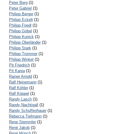
Peter Berg
(1)
Peter Gabriel
(1)
Philipp Berger
(1)
Philipp Eckelt
(1)
Philipp Friedl
(1)
Philipp Göbel
(1)
Philipp Kunick
(1)
Philipp Oberländer
(1)
Philipp Stark
(1)
Philipp Trommer
(1)
Philipp Winkel
(1)
Pit Friedrich
(1)
Pit Kania
(1)
Rainer Arnold
(1)
Ralf Heinemann
(1)
Ralf Köhler
(1)
Ralf Köppel
(1)
Randy Lasch
(1)
Randy Nachtigall
(1)
Randy Schuffenhauer
(1)
Rebecca Tiefmann
(1)
Rene Stemmler
(1)
René Jakob
(1)
René Münch
(1)