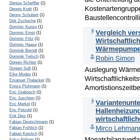
Denise Scheffler
(1)
Kostenartengruppe
Dennis Kraft
(1)
Denny Schubert
(1)
Baustellencontrolli
Dirk Zschoche
(1)
Dominic Kunze
(1)
Vergleich ve
Dominic Ernst
(1)
Dominic Fritz
(1)
Wirtschaftlic
Dominic Haase
(1)
Wärmepumpe
Dominik Berndt
(1)
Dominik Tielsch
(1)
Robin Simon
Doreen Richter
(1)
Auslegung Wärme
Doreen Süß
(1)
Eike Modes
(1)
Wirtschaftlichke
Emanuel Thalacker
(1)
Amortistionszeitb
Enrico Plohmann
(1)
Eric Grabosch
(1)
Eric Juschten
(1)
Variantenunt
Eric Merkel
(1)
Hallenheizun
Eric Petzold
(1)
Erik Diez
(1)
wirtschaftlic
Fabian Deutschmann
(1)
Mirco Lehman
Fabian Fröhlich
(1)
Fabian Kieslich
(1)
Monatsbilanzverfa
Falco Rößger
(1)