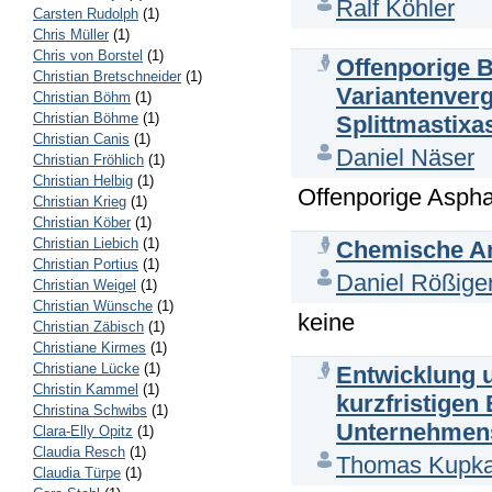
Ralf Köhler
Carsten Rudolph
(1)
Chris Müller
(1)
Chris von Borstel
(1)
Offenporige B
Christian Bretschneider
(1)
Variantenverg
Christian Böhm
(1)
Christian Böhme
(1)
Splittmastixa
Christian Canis
(1)
Daniel Näser
Christian Fröhlich
(1)
Christian Helbig
(1)
Offenporige Aspha
Christian Krieg
(1)
Christian Köber
(1)
Christian Liebich
(1)
Chemische An
Christian Portius
(1)
Daniel Rößige
Christian Weigel
(1)
Christian Wünsche
(1)
keine
Christian Zäbisch
(1)
Christiane Kirmes
(1)
Christiane Lücke
(1)
Entwicklung 
Christin Kammel
(1)
kurzfristigen
Christina Schwibs
(1)
Unternehmens
Clara-Elly Opitz
(1)
Claudia Resch
(1)
Thomas Kupk
Claudia Türpe
(1)