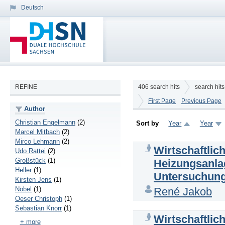
Deutsch
REFINE
406
search hits
search hit
First Page
Previous Page
Author
Christian Engelmann
(2)
Sort by
Year
Year
Marcel Mitbach
(2)
Mirco Lehmann
(2)
Wirtschaftli
Udo Rattei
(2)
Großstück
(1)
Heizungsanla
Heller
(1)
Untersuchung
Kirsten Jens
(1)
Nöbel
(1)
René Jakob
Oeser Christoph
(1)
Sebastian Knorr
(1)
Wirtschaftlic
+ more