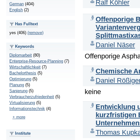
Ralf Köhler
German
(404)
English
(2)
Offenporige B
Has Fulltext
Variantenverg
yes (406)
(remove)
Splittmastixa
Daniel Näser
Keywords
Offenporige Aspha
Diplomarbeit
(80)
Enterprise-Resource-Planning
(7)
Wirtschaftlichkeit
(7)
Chemische An
Bachelorthesis
(5)
Optimierung
(5)
Daniel Rößige
Planung
(5)
keine
Sanierung
(5)
Verbraucherzufriedenheit
(5)
Virtualisierung
(5)
Entwicklung 
Informationstechnik
(4)
kurzfristigen
+ more
Unternehmens
Thomas Kupk
Institute