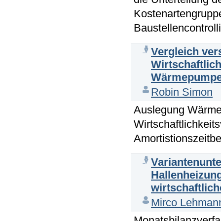
Kostenartengruppe
Baustellencontrolli
Vergleich ve
Wirtschaftlic
Wärmepumpe
Robin Simon
Auslegung Wärme
Wirtschaftlichke
Amortistionszeitb
Variantenunt
Hallenheizun
wirtschaftlic
Mirco Lehman
Monatsbilanzverfa