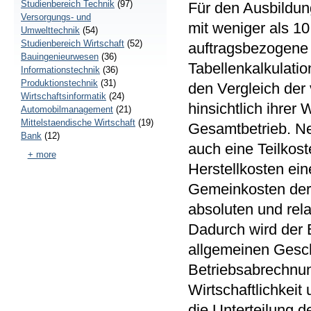
Studienbereich Technik
(97)
Für den Ausbildun
Versorgungs- und
mit weniger als 1
Umwelttechnik
(54)
Studienbereich Wirtschaft
(52)
auftragsbezogene 
Bauingenieurwesen
(36)
Tabellenkalkulatio
Informationstechnik
(36)
Produktionstechnik
(31)
den Vergleich der
Wirtschaftsinformatik
(24)
hinsichtlich ihrer 
Automobilmanagement
(21)
Mittelstaendische Wirtschaft
(19)
Gesamtbetrieb. Ne
Bank
(12)
auch eine Teilkos
+ more
Herstellkosten ein
Gemeinkosten der B
absoluten und rela
Dadurch wird der 
allgemeinen Gesch
Betriebsabrechnun
Wirtschaftlichkeit
die Unterteilung 