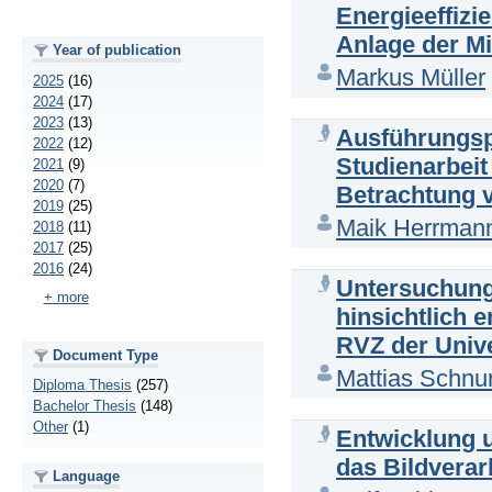
Energieeffiz
Anlage der Mi
Year of publication
Markus Müller
2025
(16)
2024
(17)
2023
(13)
Ausführungsp
2022
(12)
Studienarbeit
2021
(9)
2020
(7)
Betrachtung 
2019
(25)
Maik Herrman
2018
(11)
2017
(25)
2016
(24)
Untersuchung
+ more
hinsichtlich 
RVZ der Univ
Document Type
Mattias Schnur
Diploma Thesis
(257)
Bachelor Thesis
(148)
Other
(1)
Entwicklung 
das Bildvera
Language