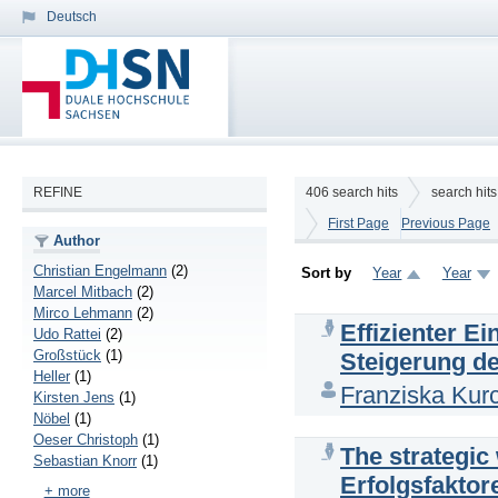
Deutsch
REFINE
406
search hits
search hit
First Page
Previous Page
Author
Christian Engelmann
(2)
Sort by
Year
Year
Marcel Mitbach
(2)
Mirco Lehmann
(2)
Effizienter 
Udo Rattei
(2)
Großstück
(1)
Steigerung d
Heller
(1)
Franziska Kur
Kirsten Jens
(1)
Nöbel
(1)
Oeser Christoph
(1)
The strategic
Sebastian Knorr
(1)
Erfolgsfaktor
+ more