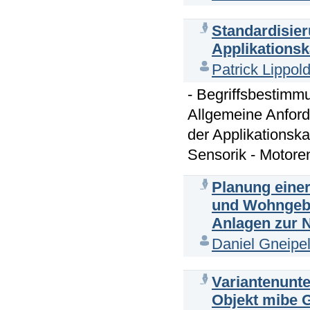
Standardisie
Applikations
Patrick Lippol
- Begriffsbestimm
Allgemeine Anford
der Applikationsk
Sensorik - Motoren
Planung einer
und Wohngebä
Anlagen zur 
Daniel Gneipe
Variantenunt
Objekt mibe 