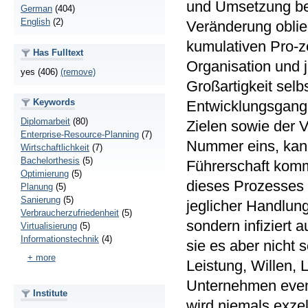
und Umsetzung bed
German
(404)
English
(2)
Veränderung oblie
kumulativen Pro-z
Has Fulltext
Organisation und j
yes (406)
(remove)
Großartigkeit selb
Keywords
Entwicklungsgang 
Diplomarbeit
(80)
Zielen sowie der 
Enterprise-Resource-Planning
(7)
Nummer eins, kann
Wirtschaftlichkeit
(7)
Bachelorthesis
(5)
Führerschaft komm
Optimierung
(5)
dieses Prozesses 
Planung
(5)
Sanierung
(5)
jeglicher Handlung
Verbraucherzufriedenheit
(5)
sondern infiziert 
Virtualisierung
(5)
Informationstechnik
(4)
sie es aber nicht 
+ more
Leistung, Willen,
Unternehmen event
Institute
wird niemals exzel