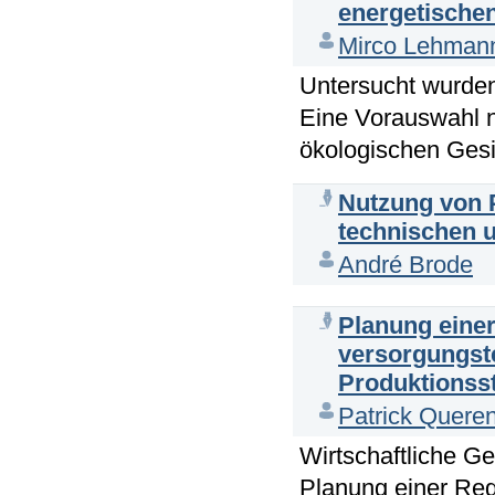
energetischen
Mirco Lehman
Untersucht wurden
Eine Vorauswahl n
ökologischen Gesi
Nutzung von 
technischen u
André Brode
Planung einer
versorgungst
Produktionss
Patrick Quere
Wirtschaftliche G
Planung einer Re