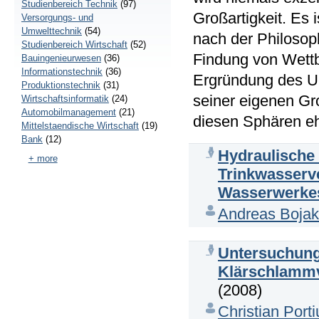
Studienbereich Technik
(97)
Großartigkeit. Es 
Versorgungs- und
Umwelttechnik
(54)
nach der Philosoph
Studienbereich Wirtschaft
(52)
Findung von Wettb
Bauingenieurwesen
(36)
Informationstechnik
(36)
Ergründung des Urs
Produktionstechnik
(31)
seiner eigenen Gro
Wirtschaftsinformatik
(24)
Automobilmanagement
(21)
diesen Sphären eh
Mittelstaendische Wirtschaft
(19)
Bank
(12)
Hydraulische
+ more
Trinkwasserv
Wasserwerkes
Andreas Boja
Untersuchung 
Klärschlammv
(2008)
Christian Porti