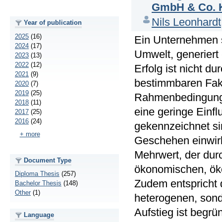
GmbH & Co. 
Nils Leonhardt
Year of publication
2025
(16)
Ein Unternehmen s
2024
(17)
Umwelt, generiert
2023
(13)
2022
(12)
Erfolg ist nicht du
2021
(9)
bestimmbaren Fakt
2020
(7)
2019
(25)
Rahmenbedingung f
2018
(11)
eine geringe Einf
2017
(25)
2016
(24)
gekennzeichnet si
+ more
Geschehen einwirke
Mehrwert, der dur
Document Type
ökonomischen, öko
Diploma Thesis
(257)
Zudem entspricht 
Bachelor Thesis
(148)
Other
(1)
heterogenen, sonde
Aufstieg ist begrü
Language