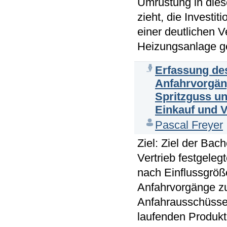
Umrüstung in dies
zieht, die Invest
einer deutlichen 
Heizungsanlage ge
Erfassung des
Anfahrvorgän
Spritzguss un
Einkauf und V
Pascal Freyer
Ziel: Ziel der Bac
Vertrieb festgele
nach Einflussgröß
Anfahrvorgänge zu 
Anfahrausschüsse
laufenden Produkt