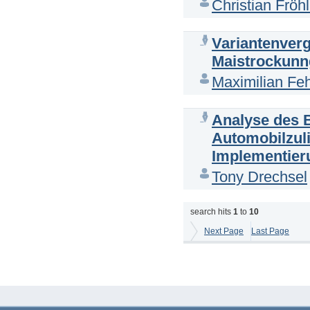
Christian Fröhl
Variantenverg
Maistrockunn
Maximilian Fe
Analyse des 
Automobilzul
Implementieru
Tony Drechsel
search hits
1
to
10
Next Page
Last Page