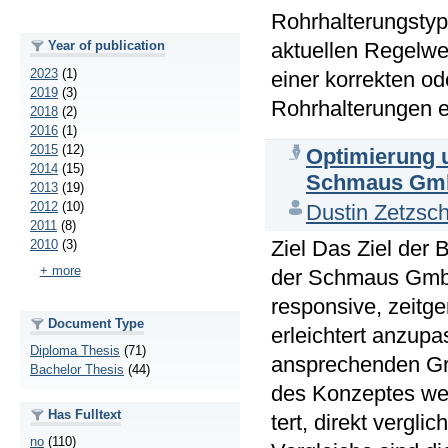
Rohrhalterungsty
Year of publication
aktuellen Regelwe
2023
(1)
einer korrekten o
2019
(3)
Rohrhalterungen e
2018
(2)
2016
(1)
2015
(12)
Optimierung 
2014
(15)
Schmaus Gm
2013
(19)
2012
(10)
Dustin Zetzsc
2011
(8)
Ziel Das Ziel der
2010
(3)
+ more
der Schmaus GmbH
responsive, zeitg
Document Type
erleichtert anzupa
Diploma Thesis
(71)
ansprechenden Gra
Bachelor Thesis
(44)
des Konzeptes wer
Has Fulltext
tert, direkt vergl
no
(110)