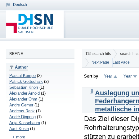
Deutsch
REFINE
115
search hits
search hit
Next Page
Last Page
Author
Pascal Kempe
(2)
Sort by
Year
Year
Patrick Gottschalk
(2)
Sebastian Knorr
(1)
Auslegung und
Alexander Arnold
(1)
Alexander Ohm
(1)
Federhängern/
Andre Gerner
(1)
metallische i
Andreas Rank
(1)
André Dippong
(1)
Das Ziel dieser D
Anja Kassebaum
(1)
Rohrhalterungstyp
Axel Kosin
(1)
stützen zu erarbe
+ more