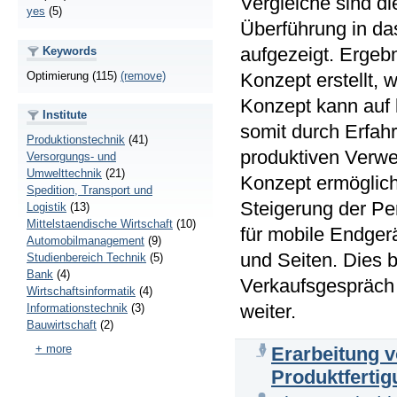
Vergleiche sind d
yes
(5)
Überführung in da
aufgezeigt. Ergeb
Keywords
Optimierung (115)
(remove)
Konzept erstellt,
Konzept kann auf
Institute
somit durch Erfah
Produktionstechnik
(41)
produktiven Verwe
Versorgungs- und
Umwelttechnik
(21)
Konzept ermögli
Spedition, Transport und
Steigerung der Pe
Logistik
(13)
Mittelstaendische Wirtschaft
(10)
für mobile Endger
Automobilmanagement
(9)
und Seiten. Dies 
Studienbereich Technik
(5)
Bank
(4)
Verkaufsgespräch 
Wirtschaftsinformatik
(4)
weiter.
Informationstechnik
(3)
Bauwirtschaft
(2)
+ more
Erarbeitung 
Produktferti