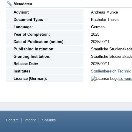
Metadaten
Advisor:
Andreas Munke
Document Type:
Bachelor Thesis
Language:
German
Year of Completion:
2025
Date of Publication (online):
2025/09/11
Publishing Institution:
Staatliche Studienakad
Granting Institution:
Staatliche Studienakad
Release Date:
2025/09/11
Institutes:
Studienbereich Technik
Licence (German):
Es wurd
Contact
Imprint
Sitelinks