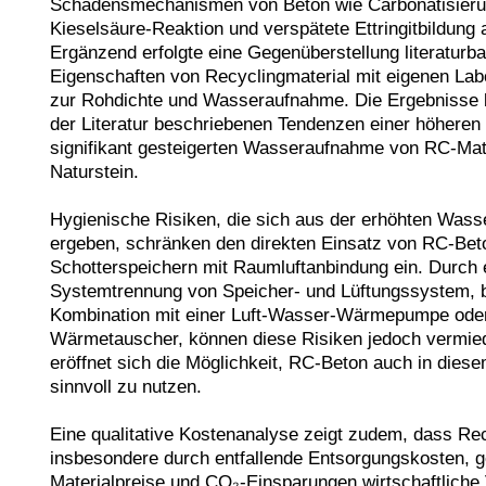
Schadensmechanismen von Beton wie Carbonatisierun
Kieselsäure-Reaktion und verspätete Ettringitbildung a
Ergänzend erfolgte eine Gegenüberstellung literaturbas
Eigenschaften von Recyclingmaterial mit eigenen Lab
zur Rohdichte und Wasseraufnahme. Die Ergebnisse be
der Literatur beschriebenen Tendenzen einer höheren 
signifikant gesteigerten Wasseraufnahme von RC-Mate
Naturstein.

Hygienische Risiken, die sich aus der erhöhten Wass
ergeben, schränken den direkten Einsatz von RC-Beto
Schotterspeichern mit Raumluftanbindung ein. Durch e
Systemtrennung von Speicher- und Lüftungssystem, be
Kombination mit einer Luft-Wasser-Wärmepumpe oder 
Wärmetauscher, können diese Risiken jedoch vermied
eröffnet sich die Möglichkeit, RC-Beton auch in dies
sinnvoll zu nutzen.

Eine qualitative Kostenanalyse zeigt zudem, dass Rec
insbesondere durch entfallende Entsorgungskosten, ge
Materialpreise und CO₂-Einsparungen wirtschaftliche V