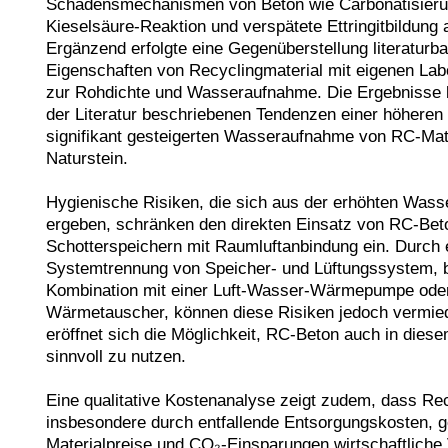
Schadensmechanismen von Beton wie Carbonatisierun
Kieselsäure-Reaktion und verspätete Ettringitbildung a
Ergänzend erfolgte eine Gegenüberstellung literaturbas
Eigenschaften von Recyclingmaterial mit eigenen Lab
zur Rohdichte und Wasseraufnahme. Die Ergebnisse be
der Literatur beschriebenen Tendenzen einer höheren 
signifikant gesteigerten Wasseraufnahme von RC-Mate
Naturstein.

Hygienische Risiken, die sich aus der erhöhten Wass
ergeben, schränken den direkten Einsatz von RC-Beto
Schotterspeichern mit Raumluftanbindung ein. Durch e
Systemtrennung von Speicher- und Lüftungssystem, be
Kombination mit einer Luft-Wasser-Wärmepumpe oder 
Wärmetauscher, können diese Risiken jedoch vermied
eröffnet sich die Möglichkeit, RC-Beton auch in dies
sinnvoll zu nutzen.

Eine qualitative Kostenanalyse zeigt zudem, dass Rec
insbesondere durch entfallende Entsorgungskosten, ge
Materialpreise und CO₂-Einsparungen wirtschaftliche V