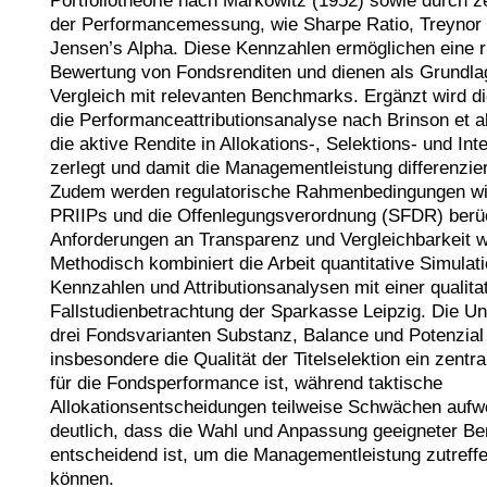
Portfoliotheorie nach Markowitz (1952) sowie durch ze
der Performancemessung, wie Sharpe Ratio, Treynor 
Jensen’s Alpha. Diese Kennzahlen ermöglichen eine ris
Bewertung von Fondsrenditen und dienen als Grundlag
Vergleich mit relevanten Benchmarks. Ergänzt wird di
die Performanceattributionsanalyse nach Brinson et al
die aktive Rendite in Allokations-, Selektions- und Inte
zerlegt und damit die Managementleistung differenzie
Zudem werden regulatorische Rahmenbedingungen wie 
PRIIPs und die Offenlegungsverordnung (SFDR) berücks
Anforderungen an Transparenz und Vergleichbarkeit we
Methodisch kombiniert die Arbeit quantitative Simulati
Kennzahlen und Attributionsanalysen mit einer qualitat
Fallstudienbetrachtung der Sparkasse Leipzig. Die Un
drei Fondsvarianten Substanz, Balance und Potenzial 
insbesondere die Qualität der Titelselektion ein zentral
für die Fondsperformance ist, während taktische 
Allokationsentscheidungen teilweise Schwächen aufw
deutlich, dass die Wahl und Anpassung geeigneter B
entscheidend ist, um die Managementleistung zutreffe
können.
