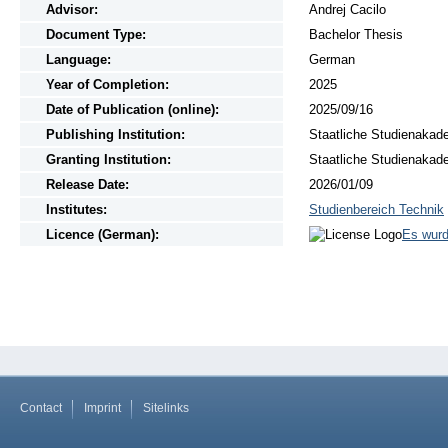
Advisor:
Andrej Cacilo
Document Type:
Bachelor Thesis
Language:
German
Year of Completion:
2025
Date of Publication (online):
2025/09/16
Publishing Institution:
Staatliche Studienakad
Granting Institution:
Staatliche Studienakad
Release Date:
2026/01/09
Institutes:
Studienbereich Technik
Licence (German):
Es wurd
Contact
Imprint
Sitelinks