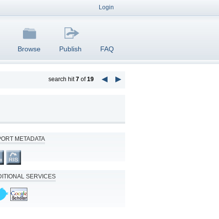
Login
Browse
Publish
FAQ
search hit
7
of
19
PORT METADATA
ITIONAL SERVICES