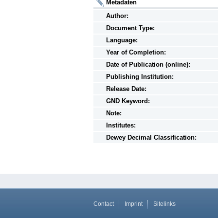
Metadaten
Author:
Document Type:
Language:
Year of Completion:
Date of Publication (online):
Publishing Institution:
Release Date:
GND Keyword:
Note:
Institutes:
Dewey Decimal Classification:
Contact
Imprint
Sitelinks