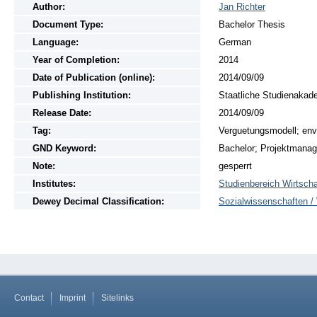
Author:
Jan Richter
Document Type:
Bachelor Thesis
Language:
German
Year of Completion:
2014
Date of Publication (online):
2014/09/09
Publishing Institution:
Staatliche Studienakad
Release Date:
2014/09/09
Tag:
Verguetungsmodell; en
GND Keyword:
Bachelor; Projektmana
Note:
gesperrt
Institutes:
Studienbereich Wirtscha
Dewey Decimal Classification:
Sozialwissenschaften / 
Contact
Imprint
Sitelinks