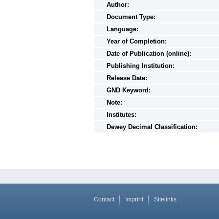
Author:
Document Type:
Language:
Year of Completion:
Date of Publication (online):
Publishing Institution:
Release Date:
GND Keyword:
Note:
Institutes:
Dewey Decimal Classification:
Contact
Imprint
Sitelinks