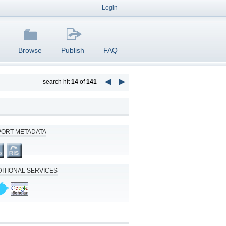
Login
Browse
Publish
FAQ
search hit
14
of
141
PORT METADATA
ITIONAL SERVICES