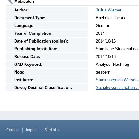
Metadaten
Author:
Julius Wiemer
Document Type:
Bachelor Thesis
Language:
German
Year of Completion:
2014
Date of Publication (online):
2014/10/16
Publishing Institution:
Staatliche Studienakad
Release Date:
2014/10/16
GND Keyword:
Analyse; Nachtrag
Note:
gesperrt
Institutes:
Studienbereich Wirtscha
Dewey Decimal Classification:
Sozialwissenschaften / 
Contact
Imprint
Sitelinks