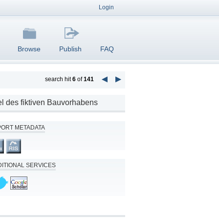
Login
Browse
Publish
FAQ
search hit
6
of
141
 des fiktiven Bauvorhabens
PORT METADATA
ITIONAL SERVICES