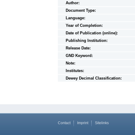
Author:
Document Type:
Language:
Year of Completion:
Date of Publication (online):
Publishing Institution:
Release Date:
GND Keyword:
Note:
Institutes:
Dewey Decimal Classification:
Contact
Imprint
Sitelinks